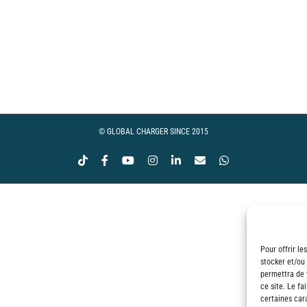
© GLOBAL CHARGER SINCE 2015
Tiktok
Facebook
YouTube
Instagram
LinkedIn
Email
WhatsApp
Pour offrir le
stocker et/ou
permettra de 
ce site. Le fa
certaines cara