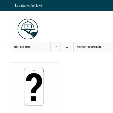
Passer
La batterie c'est la vie
au
contenu
Trier par
Nom
Montrer
50 produits
NS