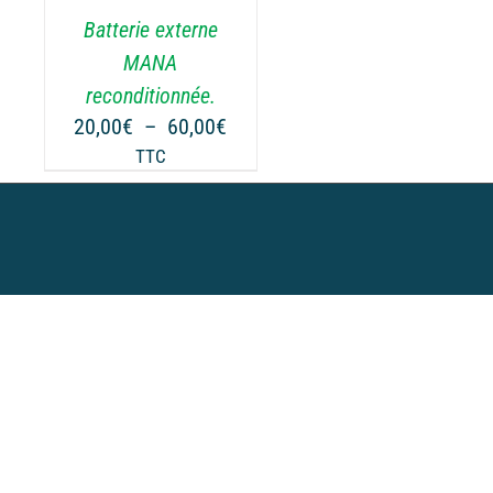
.
Batterie externe
MANA
reconditionnée.
Plage
20,00
€
–
60,00
€
de
TTC
prix :
20,00€
à
60,00€