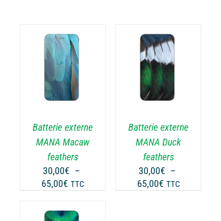
CHOIX DES
CE
OPTIONS
/
ODUIT
PRODUIT
DÉTAILS
A
USIEURS
PLUSIEURS
RIATIONS.
VARIATIONS.
Batterie externe
Batterie externe
S
LES
TIONS
OPTIONS
MANA Macaw
MANA Duck
UVENT
PEUVENT
feathers
feathers
RE
ÊTRE
30,00
€
–
30,00
€
–
OISIES
CHOISIES
Plage
Plage
65,00
€
65,00
€
TTC
TTC
R
SUR
de
de
LA
prix :
prix :
GE
PAGE