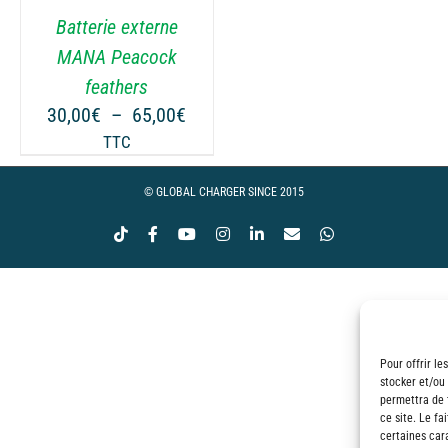
Batterie externe
MANA Peacock
feathers
ge
Plage
30,00
€
–
65,00
€
de
TTC
 :
prix :
00€
30,00€
© GLOBAL CHARGER SINCE 2015
à
Tiktok
Facebook
YouTube
Instagram
LinkedIn
Email
WhatsApp
00€
65,00€
Pour offrir le
stocker et/ou
permettra de 
ce site. Le fa
certaines cara