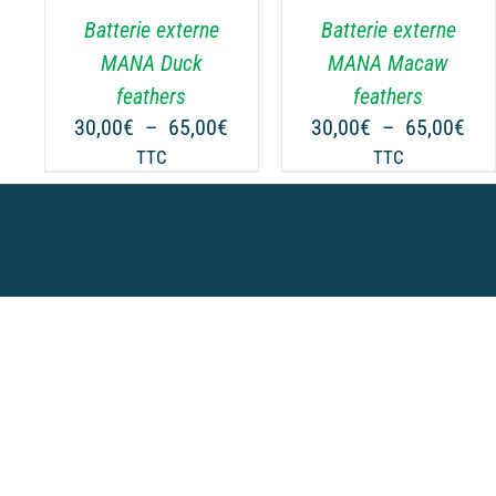
.
VARIATIONS.
VARIATIONS.
Batterie externe
Batterie externe
LES
LES
OPTIONS
OPTIONS
MANA Duck
MANA Macaw
PEUVENT
PEUVENT
feathers
feathers
ÊTRE
ÊTRE
Plage
Pla
30,00
€
–
65,00
€
30,00
€
–
65,00
€
CHOISIES
CHOISIES
de
de
TTC
TTC
SUR
SUR
prix :
prix
LA
LA
30,00€
30,
PAGE
PAGE
à
à
DU
DU
65,00€
65,
PRODUIT
PRODUIT