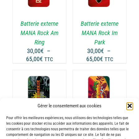
A
USIEURS
PLUSIEURS
RIATIONS.
VARIATIONS.
Batterie externe
Batterie externe
S
LES
TIONS
OPTIONS
MANA Rock Am
MANA Rock Im
UVENT
PEUVENT
Ring
Park
RE
ÊTRE
30,00
€
–
30,00
€
–
OISIES
CHOISIES
Plage
Plage
65,00
€
65,00
€
TTC
TTC
R
SUR
de
de
LA
prix :
prix :
GE
PAGE
30,00€
30,00€
DU
ODUIT
PRODUIT
à
à
CHOIX DES
CE
65,00€
65,00€
OPTIONS
/
ODUIT
PRODUIT
Gérer le consentement aux cookies
DÉTAILS
A
Pour offrir les meilleures expériences, nous utilisons des technologies telles que
USIEURS
PLUSIEURS
les cookies pour stocker et/ou accéder aux informations des appareils. Le fait de
RIATIONS.
VARIATIONS.
consentir à ces technologies nous permettra de traiter des données telles que le
Batterie externe
Batterie externe
S
LES
comportement de navigation ou les ID uniques sur ce site. Le fait de ne pas