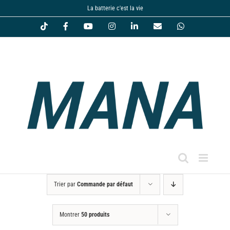
Passer
La batterie c'est la vie
au
Tiktok
Facebook
YouTube
Instagram
LinkedIn
Email
WhatsApp
contenu
Trier par
Commande par défaut
Montrer
50 produits