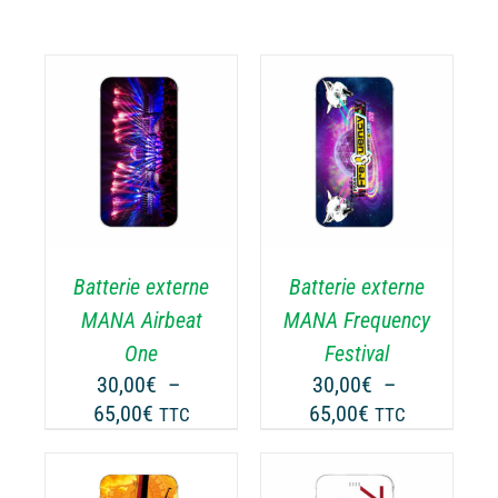
CHOIX DES
CE
OPTIONS
/
ODUIT
PRODUIT
DÉTAILS
A
USIEURS
PLUSIEURS
RIATIONS.
VARIATIONS.
Batterie externe
Batterie externe
S
LES
TIONS
OPTIONS
MANA Airbeat
MANA Frequency
UVENT
PEUVENT
One
Festival
RE
ÊTRE
30,00
€
–
30,00
€
–
OISIES
CHOISIES
Plage
Plage
65,00
€
65,00
€
TTC
TTC
R
SUR
de
de
LA
prix :
prix :
GE
PAGE