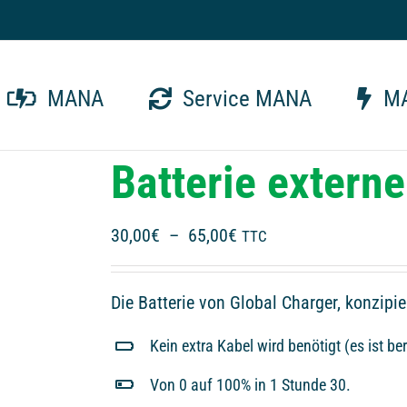
MANA
Service MANA
MA
Batterie exter
Plage
30,00
€
–
65,00
€
TTC
de
prix :
Die Batterie von Global Charger, konzipier
30,00€
à
Kein extra Kabel wird benötigt (es ist ber
65,00€
Von 0 auf 100% in 1 Stunde 30.