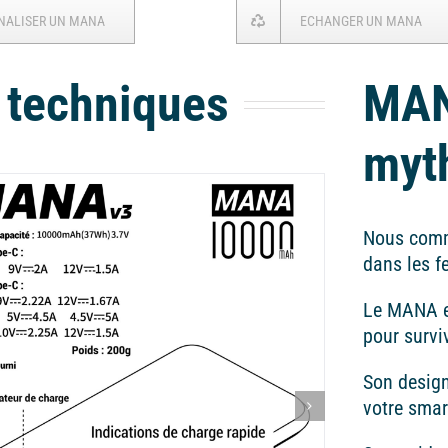
NALISER UN MANA
ECHANGER UN MANA
 techniques
MAN
myt
Nous comm
dans les f
Le MANA es
pour survi
Son design
votre sma