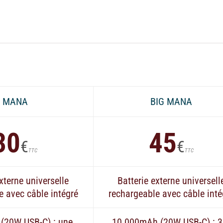
Batterie
externe
MANA
Nova
Rock
MANA
BIG MANA
30
45
€
€
TTC
TTC
xterne universelle
Batterie externe universell
e avec câble intégré
rechargeable avec câble inté
(20W USB-C) : une
10 000mAh (20W USB-C) : 3