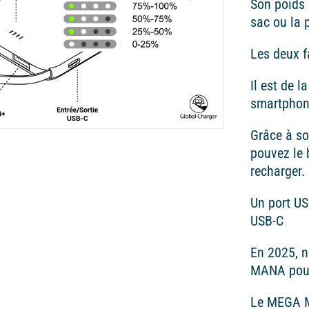
Son poids 
sac ou la 
Les deux f
Il est de 
smartphone
Grâce à s
pouvez le 
recharger.
Un port US
USB-C
En 2025, 
MANA pour
Le MEGA M