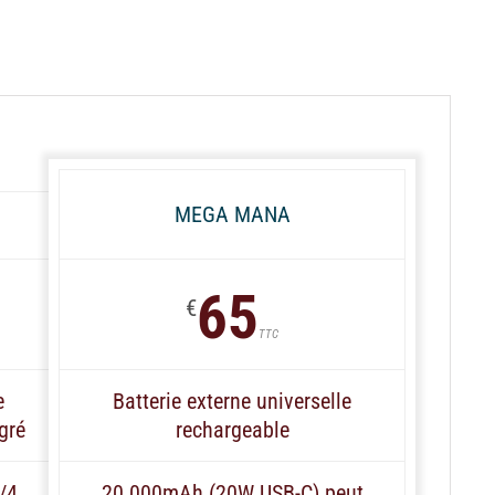
MEGA MANA
65
€
TTC
e
Batterie externe universelle
gré
rechargeable
/4
20 000mAh (20W USB-C) peut