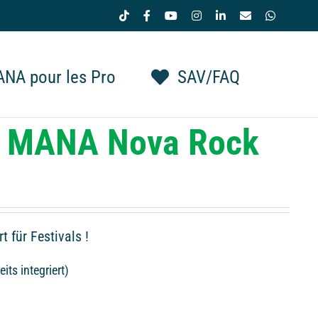
Tiktok
Facebook
YouTube
Instagram
LinkedIn
Email
WhatsAp
NA pour les Pro
SAV/FAQ
ne MANA Nova Rock
t für Festivals !
eits integriert)