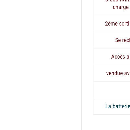
charge
2ème sort
Se re
Accès a
vendue av
La batteri