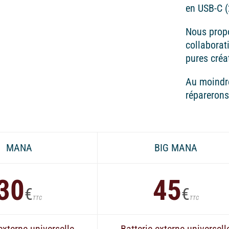
en USB-C 
Nous prop
collaborat
pures créa
Au moindre
réparerons
MANA
BIG MANA
30
45
€
€
TTC
TTC
externe universelle
Batterie externe universell