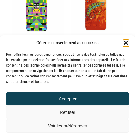
ODUIT
PRODUIT
à
à
CHOIX DES
CE
65,00€
65,00€
OPTIONS
/
ODUIT
PRODUIT
DÉTAILS
A
USIEURS
PLUSIEURS
RIATIONS.
VARIATIONS.
Gérer le consentement aux cookies
Batterie externe
Batterie externe
S
LES
TIONS
OPTIONS
MANA Les
MANA
Pour offrir les meilleures expériences, nous utilisons des technologies telles que
UVENT
PEUVENT
les cookies pour stocker et/ou accéder aux informations des appareils. Le fait de
plages
Transmusicales
consentir à ces technologies nous permettra de traiter des données telles que le
RE
ÊTRE
comportement de navigation ou les ID uniques sur ce site. Le fait de ne pas
30,00
€
–
électroniques
OISIES
CHOISIES
consentir ou de retirer son consentement peut avoir un effet négatif sur certaines
Plage
65,00
€
30,00
€
–
TTC
R
SUR
caractéristiques et fonctions.
de
Plage
65,00
€
LA
TTC
prix :
GE
PAGE
de
Accepter
30,00€
DU
prix :
ODUIT
PRODUIT
à
Refuser
30,00€
65,00€
à
© GLOBAL CHARGER SINCE 2015
Voir les préférences
65,00€