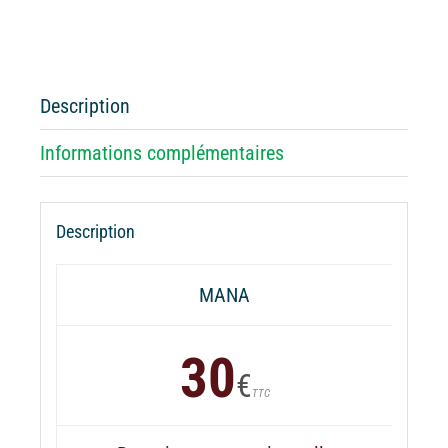
Batterie
externe
MANA
Rock
Description
Am
Ring
Informations complémentaires
Description
MANA
30
€
TTC