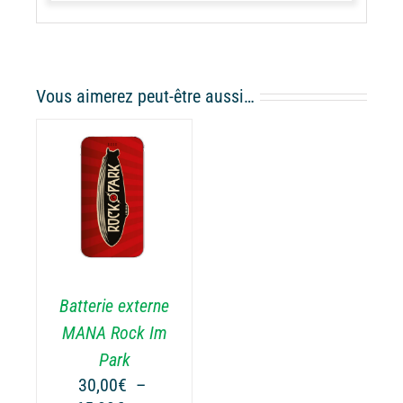
Vous aimerez peut-être aussi…
ODUIT
USIEURS
RIATIONS.
Batterie externe
S
TIONS
MANA Rock Im
UVENT
Park
RE
30,00
€
–
OISIES