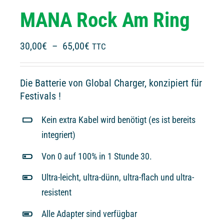
MANA Rock Am Ring
Plage
30,00
€
–
65,00
€
TTC
de
prix :
Die Batterie von Global Charger, konzipiert für
30,00€
Festivals !
à
65,00€
Kein extra Kabel wird benötigt (es ist bereits
integriert)
Von 0 auf 100% in 1 Stunde 30.
Ultra-leicht, ultra-dünn, ultra-flach und ultra-
resistent
Alle Adapter sind verfügbar