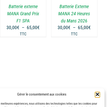
VARIATIONS.
Batterie externe
Batterie Externe
LES
OPTIONS
MANA Grand Prix
MANA 24 Heures
PEUVENT
F1 SPA
du Mans 2026
ÊTRE
Plage
Plage
30,00
€
–
65,00
€
30,00
€
–
65,00
€
CHOISIES
de
de
TTC
TTC
SUR
prix :
prix :
LA
€
30,00€
30,00€
PAGE
à
à
DU
€
65,00€
65,00€
PRODUIT
Gérer le consentement aux cookies
s meilleures expériences, nous utilisons des technologies telles que les cookies pour