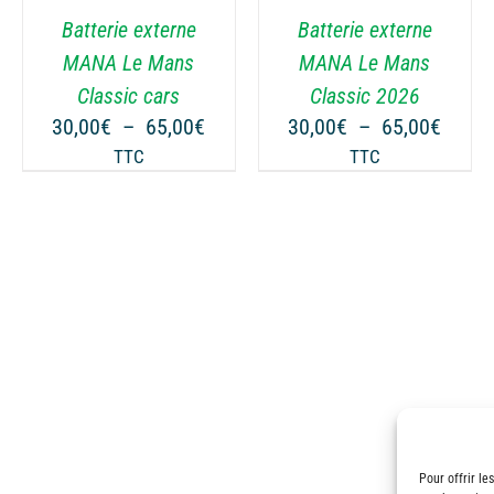
VARIATIONS.
VARIATIONS.
Batterie externe
Batterie externe
LES
LES
OPTIONS
OPTIONS
MANA Le Mans
MANA Le Mans
PEUVENT
PEUVENT
Classic cars
Classic 2026
ÊTRE
ÊTRE
ge
Plage
Plage
30,00
€
–
65,00
€
30,00
€
–
65,00
€
CHOISIES
CHOISIES
de
de
TTC
TTC
SUR
SUR
 :
prix :
prix :
LA
LA
00€
30,00€
30,00
PAGE
PAGE
à
à
DU
DU
00€
65,00€
65,00
PRODUIT
PRODUIT
Pour offrir le