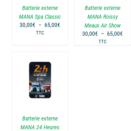
.
VARIATIONS.
VARIATIONS.
Batterie externe
Batterie externe
LES
LES
OPTIONS
OPTIONS
MANA Spa Classic
MANA Roissy
PEUVENT
PEUVENT
Plage
30,00
€
–
65,00
€
Meaux Air Show
ÊTRE
ÊTRE
de
Pla
TTC
30,00
€
–
65,00
€
CHOISIES
CHOISIES
prix :
de
TTC
SUR
SUR
30,00€
prix
LA
LA
à
30,
PAGE
PAGE
65,00€
à
DU
DU
65,
PRODUIT
PRODUIT
NS
.
Batterie externe
MANA 24 Heures