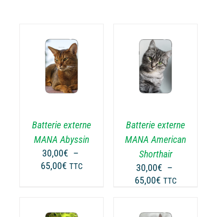
CHOIX DES
CE
OPTIONS
/
ODUIT
PRODUIT
DÉTAILS
A
USIEURS
PLUSIEURS
RIATIONS.
VARIATIONS.
Batterie externe
Batterie externe
S
LES
TIONS
OPTIONS
MANA Abyssin
MANA American
UVENT
PEUVENT
30,00
€
–
Shorthair
RE
ÊTRE
Plage
65,00
€
TTC
30,00
€
–
OISIES
CHOISIES
de
Plage
65,00
€
TTC
R
SUR
prix :
de
LA
30,00€
prix :
GE
PAGE
à