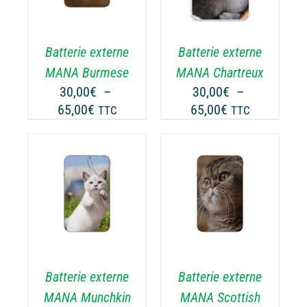
A
USIEURS
PLUSIEURS
RIATIONS.
VARIATIONS.
Batterie externe
Batterie externe
S
LES
TIONS
OPTIONS
MANA Burmese
MANA Chartreux
UVENT
PEUVENT
30,00
€
–
30,00
€
–
RE
ÊTRE
Plage
Plage
65,00
€
65,00
€
TTC
TTC
OISIES
CHOISIES
de
de
R
SUR
prix :
prix :
LA
30,00€
30,00€
GE
PAGE
à
à
CHOIX DES
DU
CE
65,00€
65,00€
OPTIONS
/
ODUIT
PRODUIT
ODUIT
PRODUIT
DÉTAILS
A
USIEURS
PLUSIEURS
RIATIONS.
VARIATIONS.
Batterie externe
Batterie externe
S
LES
TIONS
OPTIONS
MANA Munchkin
MANA Scottish