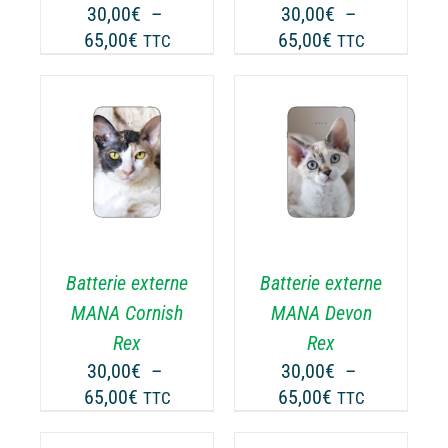
UVENT
PEUVENT
30,00
€
–
30,00
€
–
RE
ÊTRE
Plage
Plage
65,00
€
65,00
€
TTC
TTC
OISIES
CHOISIES
de
de
R
SUR
prix :
prix :
LA
30,00€
30,00€
GE
PAGE
à
à
CHOIX DES
DU
CE
65,00€
65,00€
OPTIONS
/
ODUIT
PRODUIT
ODUIT
PRODUIT
DÉTAILS
A
USIEURS
PLUSIEURS
RIATIONS.
VARIATIONS.
Batterie externe
Batterie externe
S
LES
TIONS
OPTIONS
MANA Cornish
MANA Devon
UVENT
PEUVENT
Rex
Rex
RE
ÊTRE
30,00
€
–
30,00
€
–
OISIES
CHOISIES
Plage
Plage
65,00
€
65,00
€
TTC
TTC
R
SUR
de
de
LA