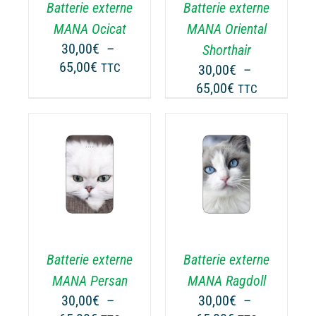
Batterie externe
Batterie externe
S
LES
TIONS
OPTIONS
MANA Ocicat
MANA Oriental
UVENT
PEUVENT
30,00
€
–
Shorthair
RE
ÊTRE
Plage
65,00
€
TTC
30,00
€
–
OISIES
CHOISIES
de
Plage
65,00
€
TTC
R
SUR
prix :
de
LA
30,00€
prix :
GE
PAGE
à
30,00€
DU
65,00€
ODUIT
PRODUIT
à
CHOIX DES
CE
65,00€
OPTIONS
/
ODUIT
PRODUIT
DÉTAILS
A
USIEURS
PLUSIEURS
RIATIONS.
VARIATIONS.
Batterie externe
Batterie externe
S
LES
TIONS
OPTIONS
MANA Persan
MANA Ragdoll
UVENT
PEUVENT
30,00
€
–
30,00
€
–
RE
ÊTRE