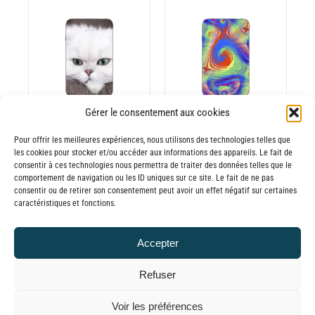
prix :
prix :
GE
PAGE
30,00€
30,00€
DU
ODUIT
PRODUIT
à
à
CHOIX DES
CE
65,00€
65,00€
OPTIONS
/
ODUIT
PRODUIT
DÉTAILS
A
USIEURS
PLUSIEURS
Gérer le consentement aux cookies
RIATIONS.
VARIATIONS.
Batterie externe
Batterie externe
S
LES
Pour offrir les meilleures expériences, nous utilisons des technologies telles que
les cookies pour stocker et/ou accéder aux informations des appareils. Le fait de
TIONS
OPTIONS
MANA Persan
MANA Von
consentir à ces technologies nous permettra de traiter des données telles que le
UVENT
PEUVENT
comportement de navigation ou les ID uniques sur ce site. Le fait de ne pas
30,00
€
–
Anrep
RE
ÊTRE
consentir ou de retirer son consentement peut avoir un effet négatif sur certaines
Plage
65,00
€
TTC
30,00
€
–
caractéristiques et fonctions.
OISIES
CHOISIES
de
Plage
65,00
€
TTC
R
SUR
prix :
de
LA
Accepter
30,00€
prix :
GE
PAGE
à
Refuser
30,00€
DU
65,00€
ODUIT
PRODUIT
à
© GLOBAL CHARGER SINCE 2015
Voir les préférences
65,00€