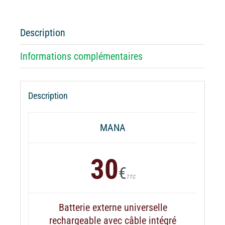
externe
MANA
Somali
Description
Informations complémentaires
Description
MANA
30
€
TTC
Batterie externe universelle
rechargeable avec câble intégré