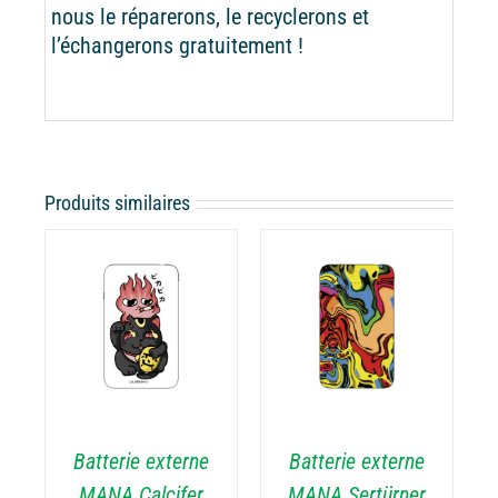
nous le réparerons, le recyclerons et
l’échangerons gratuitement !
Produits similaires
CHOIX DES
CE
OPTIONS
/
ODUIT
PRODUIT
DÉTAILS
A
USIEURS
PLUSIEURS
RIATIONS.
VARIATIONS.
Batterie externe
Batterie externe
S
LES
TIONS
OPTIONS
MANA Calcifer
MANA Sertürner