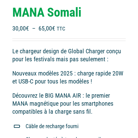
MANA Somali
Plage
30,00
€
–
65,00
€
TTC
de
prix :
Le chargeur design de Global Charger conçu
30,00€
pour les festivals mais pas seulement :
à
65,00€
Nouveaux modèles 2025 : charge rapide 20W
et USB-C pour tous les modèles !
Découvrez le BIG MANA AIR : le premier
MANA magnétique pour les smartphones
compatibles à la charge sans fil.
Câble de recharge fourni