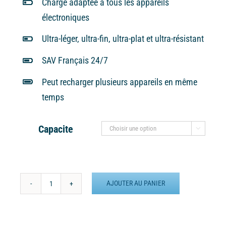
Charge adaptée à tous les appareils
électroniques
Ultra-léger, ultra-fin, ultra-plat et ultra-résistant
SAV Français 24/7
Peut recharger plusieurs appareils en même
temps
Capacite

AJOUTER AU PANIER
quantité
de
Batterie