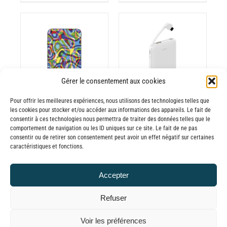
prix :
de
LA
30,00€
prix :
GE
PAGE
à
30,00€
DU
65,00€
ODUIT
PRODUIT
à
CHOIX DES
CE
65,00€
OPTIONS
/
PRODUIT
ODUIT
DÉTAILS
A
Gérer le consentement aux cookies
PLUSIEURS
USIEURS
Pour offrir les meilleures expériences, nous utilisons des technologies telles que
VARIATIONS.
RIATIONS.
les cookies pour stocker et/ou accéder aux informations des appareils. Le fait de
Batterie externe
Batterie externe
LES
S
consentir à ces technologies nous permettra de traiter des données telles que le
OPTIONS
TIONS
comportement de navigation ou les ID uniques sur ce site. Le fait de ne pas
MANA vierge
MANA Stoll
consentir ou de retirer son consentement peut avoir un effet négatif sur certaines
PEUVENT
UVENT
30,00
€
–
30,00
€
–
caractéristiques et fonctions.
ÊTRE
RE
Plage
Plage
65,00
€
65,00
€
TTC
TTC
CHOISIES
OISIES
de
de
Accepter
SUR
R
prix :
prix :
LA
Refuser
30,00€
30,00€
PAGE
GE
à
à
© GLOBAL CHARGER SINCE 2015
DU
Voir les préférences
65,00€
65,00€