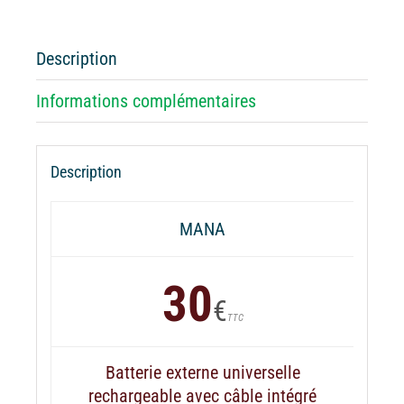
externe
MANA
Sphinx
Description
Informations complémentaires
Description
MANA
30
€
TTC
Batterie externe universelle
rechargeable avec câble intégré