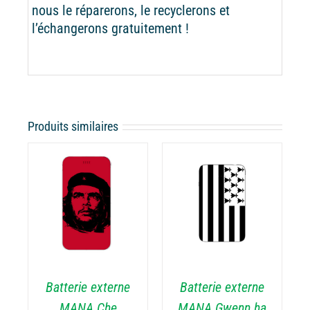
nous le réparerons, le recyclerons et
l’échangerons gratuitement !
Produits similaires
CHOIX DES
CE
OPTIONS
/
ODUIT
PRODUIT
DÉTAILS
A
USIEURS
PLUSIEURS
RIATIONS.
VARIATIONS.
Batterie externe
Batterie externe
S
LES
TIONS
OPTIONS
MANA Che
MANA Gwenn ha