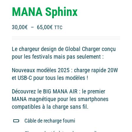
MANA Sphinx
Plage
30,00
€
–
65,00
€
TTC
de
prix :
Le chargeur design de Global Charger conçu
30,00€
pour les festivals mais pas seulement :
à
65,00€
Nouveaux modèles 2025 : charge rapide 20W
et USB-C pour tous les modèles !
Découvrez le BIG MANA AIR : le premier
MANA magnétique pour les smartphones
compatibles à la charge sans fil.
Câble de recharge fourni