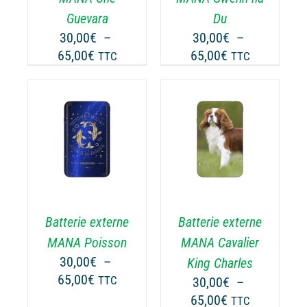
UVENT
PEUVENT
Guevara
Du
RE
ÊTRE
30,00
€
–
30,00
€
–
OISIES
CHOISIES
Plage
Plage
65,00
€
65,00
€
TTC
TTC
R
SUR
de
de
LA
prix :
prix :
GE
PAGE
30,00€
30,00€
DU
ODUIT
PRODUIT
à
à
CHOIX DES
CE
65,00€
65,00€
OPTIONS
/
ODUIT
PRODUIT
DÉTAILS
A
USIEURS
PLUSIEURS
RIATIONS.
VARIATIONS.
Batterie externe
Batterie externe
S
LES
TIONS
OPTIONS
MANA Poisson
MANA Cavalier
UVENT
PEUVENT
30,00
€
–
King Charles
RE
ÊTRE
Plage
65,00
€
TTC
30,00
€
–
OISIES
CHOISIES
de
Plage
65,00
€
TTC
R
SUR