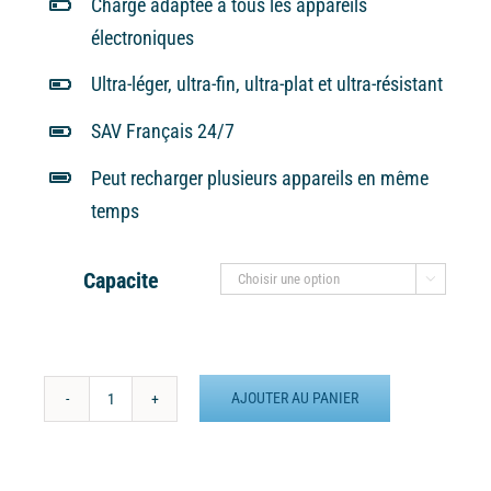
Charge adaptée à tous les appareils
électroniques
Ultra-léger, ultra-fin, ultra-plat et ultra-résistant
SAV Français 24/7
Peut recharger plusieurs appareils en même
temps
Capacite

AJOUTER AU PANIER
quantité
de
Batterie