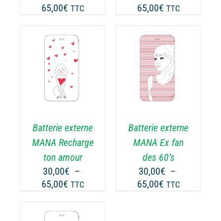
Plage
Plage
65,00
€
65,00
€
TTC
TTC
R
SUR
de
de
LA
prix :
prix :
GE
PAGE
30,00€
30,00€
DU
ODUIT
PRODUIT
à
à
CHOIX DES
CE
65,00€
65,00€
OPTIONS
/
ODUIT
PRODUIT
DÉTAILS
A
USIEURS
PLUSIEURS
RIATIONS.
VARIATIONS.
Batterie externe
Batterie externe
S
LES
TIONS
OPTIONS
MANA Recharge
MANA Ex fan
UVENT
PEUVENT
ton amour
des 60’s
RE
ÊTRE
30,00
€
–
30,00
€
–
OISIES
CHOISIES
Plage
Plage
65,00
€
65,00
€
TTC
TTC
R
SUR
de
de
LA
prix :
prix :
GE
PAGE