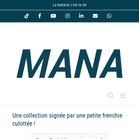
Passer
La batterie c'est la vie
au
Tiktok
Facebook
YouTube
Instagram
LinkedIn
Email
WhatsApp
contenu
Une collection signée par une petite frenchie
culottée !