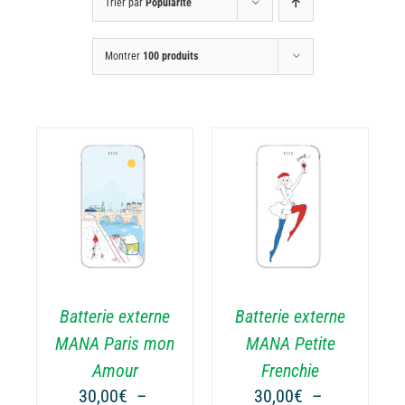
Trier par
Popularité
Montrer
100 produits
CHOIX DES
CE
OPTIONS
/
ODUIT
PRODUIT
DÉTAILS
A
USIEURS
PLUSIEURS
RIATIONS.
VARIATIONS.
Batterie externe
Batterie externe
S
LES
TIONS
OPTIONS
MANA Paris mon
MANA Petite
UVENT
PEUVENT
Amour
Frenchie
RE
ÊTRE
30,00
€
–
30,00
€
–
OISIES
CHOISIES