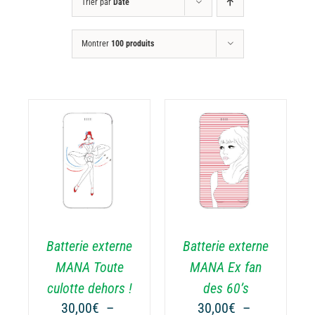
Trier par
Date
Montrer
100 produits
CHOIX DES
CE
OPTIONS
/
ODUIT
PRODUIT
DÉTAILS
A
USIEURS
PLUSIEURS
RIATIONS.
VARIATIONS.
Batterie externe
Batterie externe
S
LES
TIONS
OPTIONS
MANA Toute
MANA Ex fan
UVENT
PEUVENT
culotte dehors !
des 60’s
RE
ÊTRE
30,00
€
–
30,00
€
–
OISIES
CHOISIES