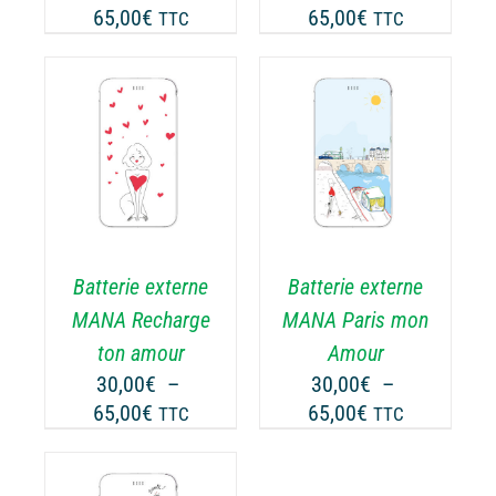
Plage
Plage
65,00
€
65,00
€
TTC
TTC
R
SUR
de
de
LA
prix :
prix :
GE
PAGE
30,00€
30,00€
DU
ODUIT
PRODUIT
à
à
CHOIX DES
CE
65,00€
65,00€
OPTIONS
/
ODUIT
PRODUIT
DÉTAILS
A
USIEURS
PLUSIEURS
RIATIONS.
VARIATIONS.
Batterie externe
Batterie externe
S
LES
TIONS
OPTIONS
MANA Recharge
MANA Paris mon
UVENT
PEUVENT
ton amour
Amour
RE
ÊTRE
30,00
€
–
30,00
€
–
OISIES
CHOISIES
Plage
Plage
65,00
€
65,00
€
TTC
TTC
R
SUR
de
de
LA
prix :
prix :
GE
PAGE