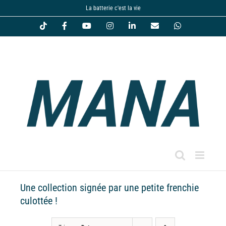
Passer
La batterie c'est la vie
au
Tiktok
Facebook
YouTube
Instagram
LinkedIn
Email
WhatsApp
contenu
Une collection signée par une petite frenchie
culottée !