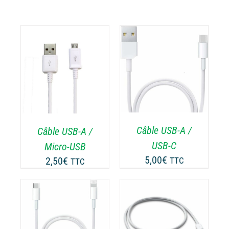
AJOUTER AU
PANIER
/
ODUIT
DÉTAILS
USIEURS
RIATIONS.
Câble USB-A /
Câble USB-A /
S
TIONS
USB-C
Micro-USB
UVENT
5,00
€
2,50
€
TTC
TTC
RE
OISIES
R
AJOUTER AU
GE
PANIER
/