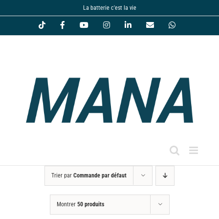
Passer
La batterie c'est la vie
au
Tiktok
Facebook
YouTube
Instagram
LinkedIn
Email
WhatsApp
contenu
Trier par
Commande par défaut
Montrer
50 produits