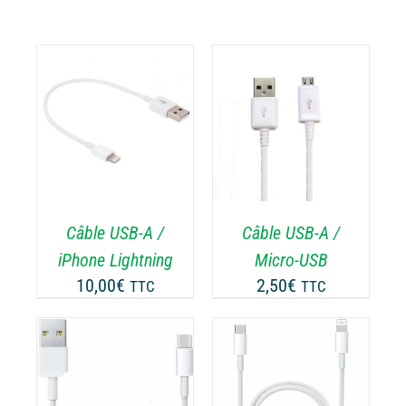
CHOIX DES
CE
OPTIONS
/
PRODUIT
DÉTAILS
A
PLUSIEURS
VARIATIONS.
Câble USB-A /
Câble USB-A /
LES
OPTIONS
iPhone Lightning
Micro-USB
PEUVENT
10,00
€
2,50
€
TTC
TTC
ÊTRE
CHOISIES
SUR
LA
AJOUTER AU
PAGE
PANIER
/