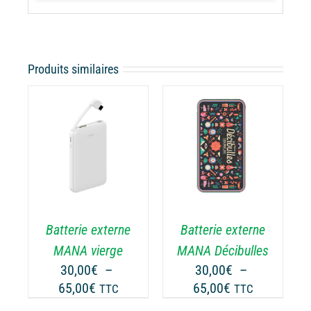
Produits similaires
CHOIX DES
CE
OPTIONS
/
ODUIT
PRODUIT
DÉTAILS
A
USIEURS
PLUSIEURS
RIATIONS.
VARIATIONS.
Batterie externe
Batterie externe
S
LES
TIONS
OPTIONS
MANA vierge
MANA Décibulles
UVENT
PEUVENT
30,00
€
–
30,00
€
–
RE
ÊTRE
Plage
Plage
65,00
€
65,00
€
TTC
TTC
OISIES
CHOISIES
de
de