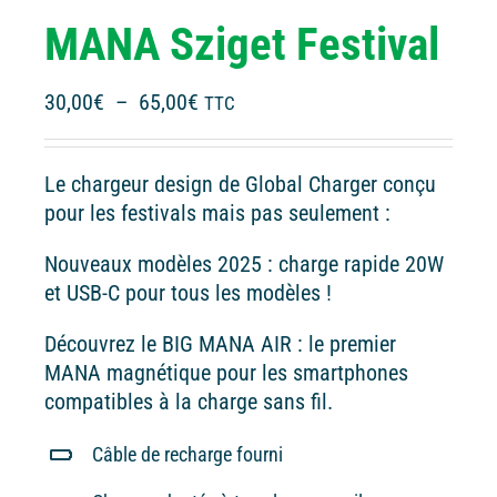
MANA Sziget Festival
Plage
30,00
€
–
65,00
€
TTC
de
prix :
Le chargeur design de Global Charger conçu
30,00€
pour les festivals mais pas seulement :
à
65,00€
Nouveaux modèles 2025 : charge rapide 20W
et USB-C pour tous les modèles !
Découvrez le BIG MANA AIR : le premier
MANA magnétique pour les smartphones
compatibles à la charge sans fil.
Câble de recharge fourni