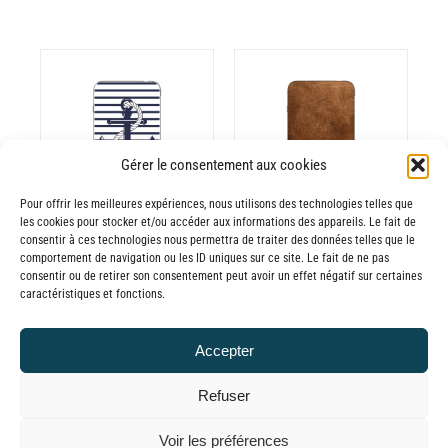
CHOIX DES
CE
OPTIONS
/
ODUIT
PRODUIT
Gérer le consentement aux cookies
DÉTAILS
A
Pour offrir les meilleures expériences, nous utilisons des technologies telles que
USIEURS
PLUSIEURS
les cookies pour stocker et/ou accéder aux informations des appareils. Le fait de
RIATIONS.
VARIATIONS.
consentir à ces technologies nous permettra de traiter des données telles que le
Batterie externe
Batterie externe
S
LES
comportement de navigation ou les ID uniques sur ce site. Le fait de ne pas
consentir ou de retirer son consentement peut avoir un effet négatif sur certaines
TIONS
OPTIONS
MANA Marinière
MANA Cuir
caractéristiques et fonctions.
UVENT
PEUVENT
30,00
€
–
Marron
RE
ÊTRE
Plage
65,00
€
TTC
30,00
€
–
Accepter
OISIES
CHOISIES
de
Plage
65,00
€
TTC
R
SUR
prix :
de
Refuser
LA
30,00€
prix :
GE
PAGE
© GLOBAL CHARGER SINCE 2015
Voir les préférences
à