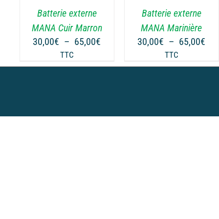
.
VARIATIONS.
Batterie externe
Batterie externe
LES
OPTIONS
MANA Cuir Marron
MANA Marinière
PEUVENT
Plage
Pla
30,00
€
–
65,00
€
30,00
€
–
65,00
€
ÊTRE
de
de
TTC
TTC
CHOISIES
prix :
prix
SUR
30,00€
30,
LA
à
à
PAGE
65,00€
65,
DU
PRODUIT