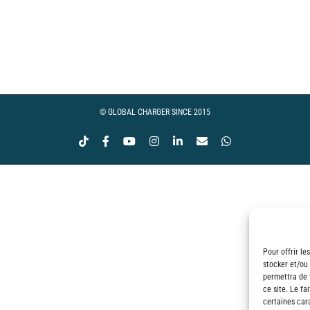
ge
 :
00€
© GLOBAL CHARGER SINCE 2015
Tiktok
Facebook
YouTube
Instagram
LinkedIn
Email
WhatsApp
00€
Pour offrir le
stocker et/ou
permettra de 
ce site. Le fa
certaines cara