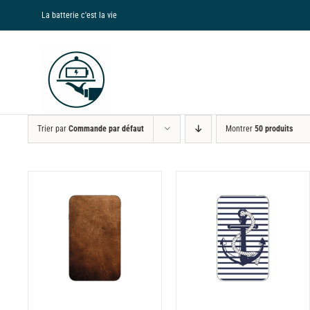
Passer
La batterie c'est la vie
au
contenu
Trier par
Commande par défaut
Montrer
50 produits
NS
CHOIX DES OPTIONS
CE
/
DÉTAILS
PRODUIT
A
PLUSIEURS