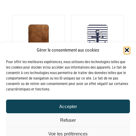
CHOIX DES
CE
OPTIONS
/
ODUIT
PRODUIT
Gérer le consentement aux cookies
DÉTAILS
A
Pour offrir les meilleures expériences, nous utilisons des technologies telles que
USIEURS
PLUSIEURS
les cookies pour stocker et/ou accéder aux informations des appareils. Le fait de
RIATIONS.
VARIATIONS.
consentir à ces technologies nous permettra de traiter des données telles que le
Batterie externe
Batterie externe
S
LES
comportement de navigation ou les ID uniques sur ce site. Le fait de ne pas
consentir ou de retirer son consentement peut avoir un effet négatif sur certaines
TIONS
OPTIONS
MANA Cuir
MANA Marinière
caractéristiques et fonctions.
UVENT
PEUVENT
30,00
€
–
Marron
RE
ÊTRE
Plage
65,00
€
30,00
€
–
TTC
Accepter
OISIES
CHOISIES
de
Plage
65,00
€
TTC
R
SUR
prix :
de
Refuser
LA
30,00€
prix :
GE
PAGE
© GLOBAL CHARGER SINCE 2015
Voir les préférences
à