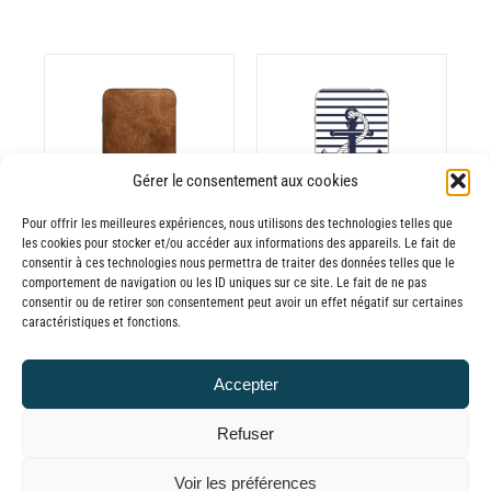
CHOIX DES
CE
OPTIONS
/
ODUIT
PRODUIT
Gérer le consentement aux cookies
DÉTAILS
A
Pour offrir les meilleures expériences, nous utilisons des technologies telles que
USIEURS
PLUSIEURS
les cookies pour stocker et/ou accéder aux informations des appareils. Le fait de
RIATIONS.
VARIATIONS.
consentir à ces technologies nous permettra de traiter des données telles que le
Batterie externe
Batterie externe
S
LES
comportement de navigation ou les ID uniques sur ce site. Le fait de ne pas
consentir ou de retirer son consentement peut avoir un effet négatif sur certaines
TIONS
OPTIONS
MANA Cuir
MANA Marinière
caractéristiques et fonctions.
UVENT
PEUVENT
30,00
€
–
Marron
RE
ÊTRE
Plage
65,00
€
30,00
€
–
TTC
Accepter
OISIES
CHOISIES
de
Plage
65,00
€
TTC
R
SUR
prix :
de
Refuser
LA
30,00€
prix :
GE
PAGE
© GLOBAL CHARGER SINCE 2015
Voir les préférences
à