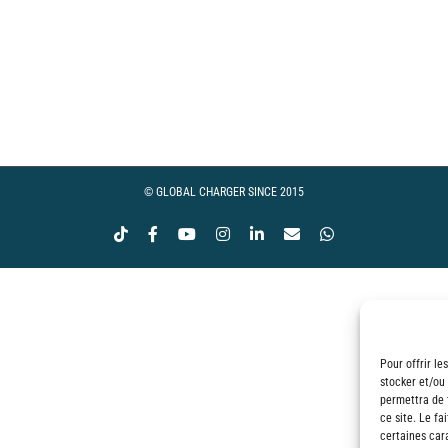
© GLOBAL CHARGER SINCE 2015
Tiktok
Facebook
YouTube
Instagram
LinkedIn
Email
WhatsApp
Pour offrir le
stocker et/ou
permettra de 
ce site. Le fa
certaines cara