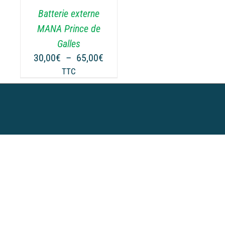
Batterie externe
MANA Prince de
Galles
Plage
30,00
€
–
65,00
€
de
TTC
prix :
30,00€
à
65,00€