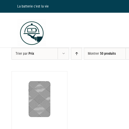
Passer
La batterie c'est la vie
au
contenu
Trier par
Prix
Montrer
50 produits