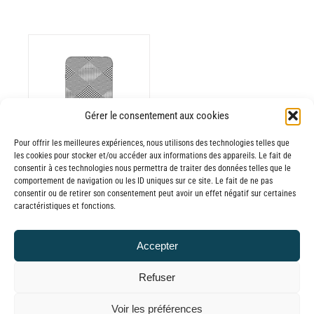
Gérer le consentement aux cookies
Pour offrir les meilleures expériences, nous utilisons des technologies telles que
les cookies pour stocker et/ou accéder aux informations des appareils. Le fait de
consentir à ces technologies nous permettra de traiter des données telles que le
Batterie externe
comportement de navigation ou les ID uniques sur ce site. Le fait de ne pas
consentir ou de retirer son consentement peut avoir un effet négatif sur certaines
MANA Prince de
caractéristiques et fonctions.
Galles
30,00
€
–
Accepter
Plage
65,00
€
TTC
de
Refuser
prix :
© GLOBAL CHARGER SINCE 2015
Voir les préférences