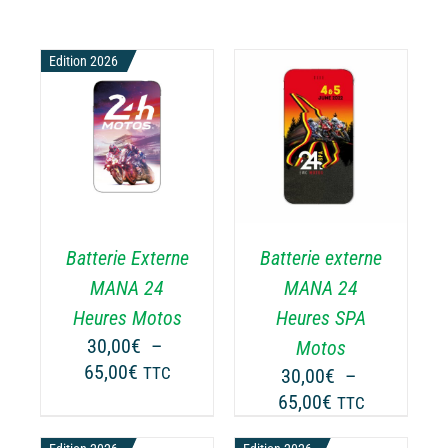
Edition 2026
CHOIX DES
CE
OPTIONS
/
ODUIT
PRODUIT
DÉTAILS
A
USIEURS
PLUSIEURS
RIATIONS.
VARIATIONS.
Batterie Externe
Batterie externe
S
LES
TIONS
OPTIONS
MANA 24
MANA 24
UVENT
PEUVENT
Heures Motos
Heures SPA
RE
ÊTRE
30,00
€
–
Motos
OISIES
CHOISIES
Plage
65,00
€
TTC
30,00
€
–
R
SUR
de
Plage
65,00
€
LA
TTC
prix :
GE
PAGE
de