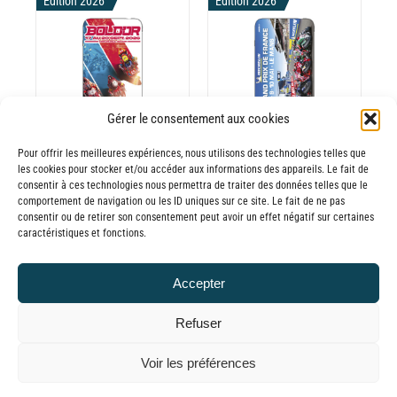
30,00€
DU
Edition 2026
Edition 2026
prix :
ODUIT
PRODUIT
à
30,00€
65,00€
à
CHOIX DES
CE
65,00€
OPTIONS
/
ODUIT
PRODUIT
DÉTAILS
A
Gérer le consentement aux cookies
USIEURS
PLUSIEURS
RIATIONS.
VARIATIONS.
Pour offrir les meilleures expériences, nous utilisons des technologies telles que
les cookies pour stocker et/ou accéder aux informations des appareils. Le fait de
Batterie externe
Batterie externe
S
LES
consentir à ces technologies nous permettra de traiter des données telles que le
TIONS
OPTIONS
MANA Bol d’Or
MANA Grand
comportement de navigation ou les ID uniques sur ce site. Le fait de ne pas
UVENT
PEUVENT
consentir ou de retirer son consentement peut avoir un effet négatif sur certaines
30,00
€
–
Prix de France
caractéristiques et fonctions.
RE
ÊTRE
Plage
65,00
€
TTC
Moto
OISIES
CHOISIES
de
30,00
€
–
R
SUR
Accepter
prix :
Plage
65,00
€
LA
TTC
30,00€
GE
PAGE
de
Refuser
à
DU
prix :
© GLOBAL CHARGER SINCE 2015
65,00€
Voir les préférences
ODUIT
PRODUIT
30,00€
à