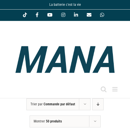
Passer
La batterie c'est la vie
au
Tiktok
Facebook
YouTube
Instagram
LinkedIn
Email
WhatsApp
contenu
Trier par
Commande par défaut
Montrer
50 produits