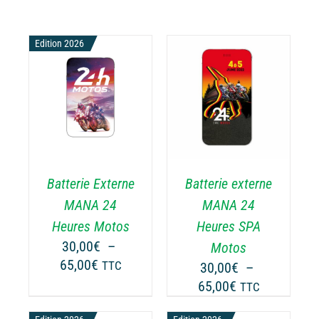
Edition 2026
CHOIX DES
CE
OPTIONS
/
ODUIT
PRODUIT
DÉTAILS
A
USIEURS
PLUSIEURS
RIATIONS.
VARIATIONS.
Batterie Externe
Batterie externe
S
LES
TIONS
OPTIONS
MANA 24
MANA 24
UVENT
PEUVENT
Heures Motos
Heures SPA
RE
ÊTRE
30,00
€
–
Motos
OISIES
CHOISIES
Plage
65,00
€
TTC
30,00
€
–
R
SUR
de
Plage
65,00
€
LA
TTC
prix :
GE
PAGE
de