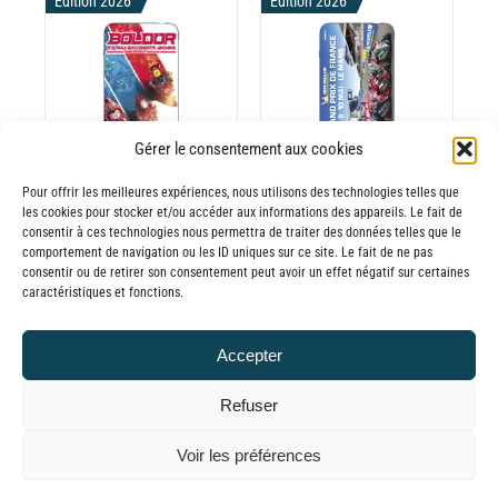
30,00€
DU
Edition 2026
Edition 2026
prix :
ODUIT
PRODUIT
à
30,00€
65,00€
à
CHOIX DES
CE
65,00€
OPTIONS
/
ODUIT
PRODUIT
DÉTAILS
A
Gérer le consentement aux cookies
USIEURS
PLUSIEURS
RIATIONS.
VARIATIONS.
Pour offrir les meilleures expériences, nous utilisons des technologies telles que
les cookies pour stocker et/ou accéder aux informations des appareils. Le fait de
Batterie externe
Batterie externe
S
LES
consentir à ces technologies nous permettra de traiter des données telles que le
TIONS
OPTIONS
MANA Bol d’Or
MANA Grand
comportement de navigation ou les ID uniques sur ce site. Le fait de ne pas
UVENT
PEUVENT
consentir ou de retirer son consentement peut avoir un effet négatif sur certaines
30,00
€
–
Prix de France
caractéristiques et fonctions.
RE
ÊTRE
Plage
65,00
€
TTC
Moto
OISIES
CHOISIES
de
30,00
€
–
R
SUR
Accepter
prix :
Plage
65,00
€
LA
TTC
30,00€
GE
PAGE
de
Refuser
à
DU
prix :
© GLOBAL CHARGER SINCE 2015
65,00€
Voir les préférences
ODUIT
PRODUIT
30,00€
à