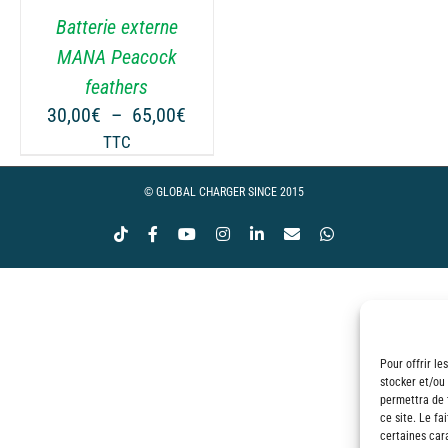
Batterie externe
MANA Peacock
feathers
ge
Plage
30,00
€
–
65,00
€
de
TTC
 :
prix :
00€
30,00€
© GLOBAL CHARGER SINCE 2015
à
Tiktok
Facebook
YouTube
Instagram
LinkedIn
Email
WhatsApp
00€
65,00€
Pour offrir le
stocker et/ou
permettra de 
ce site. Le fa
certaines cara