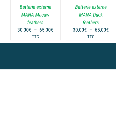
.
VARIATIONS.
VARIATIONS.
Batterie externe
Batterie externe
LES
LES
OPTIONS
OPTIONS
MANA Macaw
MANA Duck
PEUVENT
PEUVENT
feathers
feathers
ÊTRE
ÊTRE
Plage
Pla
30,00
€
–
65,00
€
30,00
€
–
65,00
€
CHOISIES
CHOISIES
de
de
TTC
TTC
SUR
SUR
prix :
prix
LA
LA
30,00€
30,
PAGE
PAGE
à
à
DU
DU
65,00€
65,
PRODUIT
PRODUIT