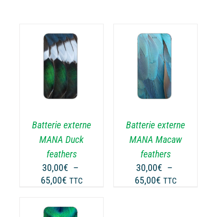
CHOIX DES
CE
OPTIONS
/
ODUIT
PRODUIT
DÉTAILS
A
USIEURS
PLUSIEURS
RIATIONS.
VARIATIONS.
Batterie externe
Batterie externe
S
LES
TIONS
OPTIONS
MANA Duck
MANA Macaw
UVENT
PEUVENT
feathers
feathers
RE
ÊTRE
30,00
€
–
30,00
€
–
OISIES
CHOISIES
Plage
Plage
65,00
€
65,00
€
TTC
TTC
R
SUR
de
de
LA
prix :
prix :
GE
PAGE