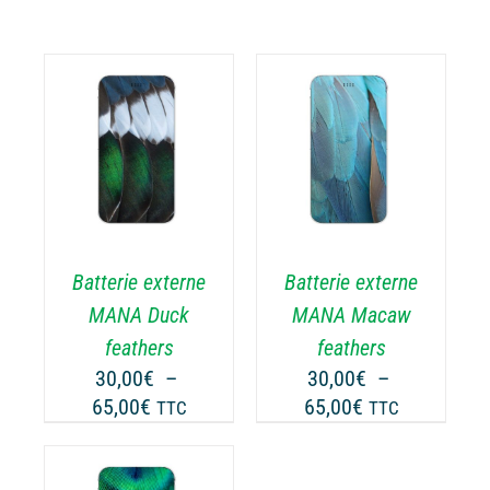
CHOIX DES
CE
OPTIONS
/
ODUIT
PRODUIT
DÉTAILS
A
USIEURS
PLUSIEURS
RIATIONS.
VARIATIONS.
Batterie externe
Batterie externe
S
LES
TIONS
OPTIONS
MANA Duck
MANA Macaw
UVENT
PEUVENT
feathers
feathers
RE
ÊTRE
30,00
€
–
30,00
€
–
OISIES
CHOISIES
Plage
Plage
65,00
€
65,00
€
TTC
TTC
R
SUR
de
de
LA
prix :
prix :
GE
PAGE