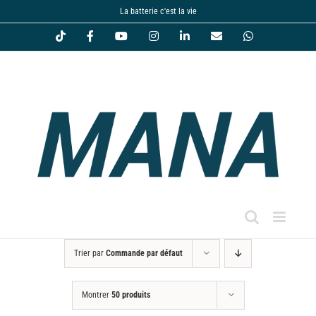
Passer
La batterie c'est la vie
au
Tiktok
Facebook
YouTube
Instagram
LinkedIn
Email
WhatsApp
contenu
Trier par
Commande par défaut
Montrer
50 produits