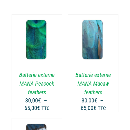
CHOIX DES
CE
OPTIONS
/
ODUIT
PRODUIT
DÉTAILS
A
USIEURS
PLUSIEURS
RIATIONS.
VARIATIONS.
Batterie externe
Batterie externe
S
LES
TIONS
OPTIONS
MANA Peacock
MANA Macaw
UVENT
PEUVENT
feathers
feathers
RE
ÊTRE
30,00
€
–
30,00
€
–
OISIES
CHOISIES
Plage
Plage
65,00
€
65,00
€
TTC
TTC
R
SUR
de
de
LA
prix :
prix :
GE
PAGE