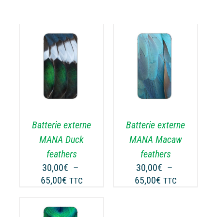
CHOIX DES
CE
OPTIONS
/
ODUIT
PRODUIT
DÉTAILS
A
USIEURS
PLUSIEURS
RIATIONS.
VARIATIONS.
Batterie externe
Batterie externe
S
LES
TIONS
OPTIONS
MANA Duck
MANA Macaw
UVENT
PEUVENT
feathers
feathers
RE
ÊTRE
30,00
€
–
30,00
€
–
OISIES
CHOISIES
Plage
Plage
65,00
€
65,00
€
TTC
TTC
R
SUR
de
de
LA
prix :
prix :
GE
PAGE