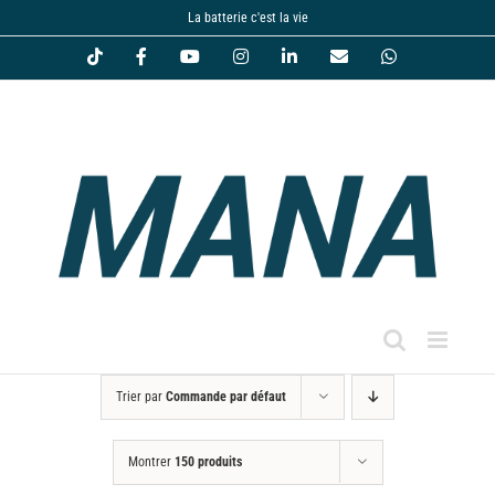
Passer
La batterie c'est la vie
au
Tiktok
Facebook
YouTube
Instagram
LinkedIn
Email
WhatsApp
contenu
Trier par
Commande par défaut
Montrer
150 produits