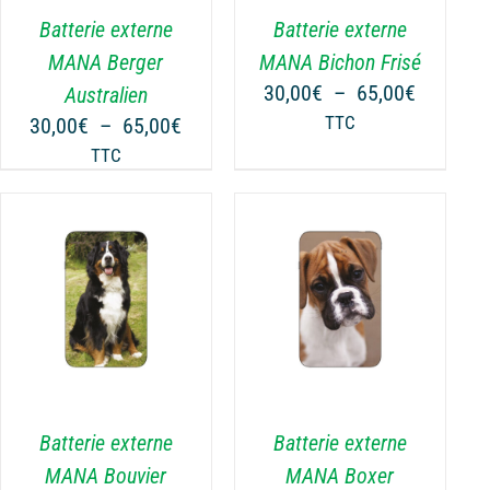
VARIATIONS.
Batterie externe
Batterie externe
LES
OPTIONS
MANA Berger
MANA Bichon Frisé
PEUVENT
Plage
30,00
€
–
65,00
€
Australien
ÊTRE
de
Plage
30,00
€
–
65,00
€
TTC
CHOISIES
prix :
de
TTC
SUR
30,00€
prix :
LA
à
€
30,00€
PAGE
65,00€
à
DU
€
65,00€
PRODUIT
CHOIX DES OPTIONS
CE
/
DÉTAILS
PRODUIT
A
PLUSIEURS
VARIATIONS.
Batterie externe
Batterie externe
LES
OPTIONS
MANA Bouvier
MANA Boxer