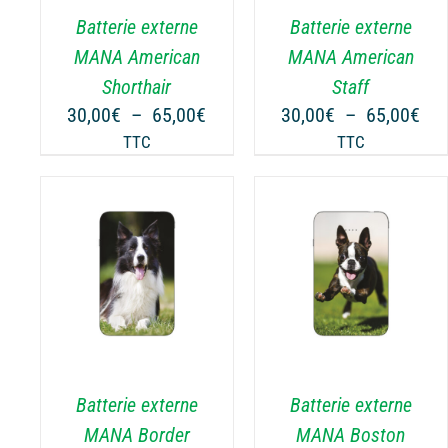
.
VARIATIONS.
VARIATIONS.
Batterie externe
Batterie externe
LES
LES
OPTIONS
OPTIONS
MANA American
MANA American
PEUVENT
PEUVENT
Shorthair
Staff
ÊTRE
ÊTRE
Plage
Pla
30,00
€
–
65,00
€
30,00
€
–
65,00
€
CHOISIES
CHOISIES
de
de
TTC
TTC
SUR
SUR
prix :
prix
LA
LA
30,00€
30,
PAGE
PAGE
à
à
DU
DU
65,00€
65,
PRODUIT
PRODUIT
NS
CHOIX DES OPTIONS
CHOIX DES OPTIONS
CE
CE
/
DÉTAILS
/
DÉTAILS
PRODUIT
PRODUIT
A
A
PLUSIEURS
PLUSIEURS
.
VARIATIONS.
VARIATIONS.
Batterie externe
Batterie externe
LES
LES
OPTIONS
OPTIONS
MANA Border
MANA Boston