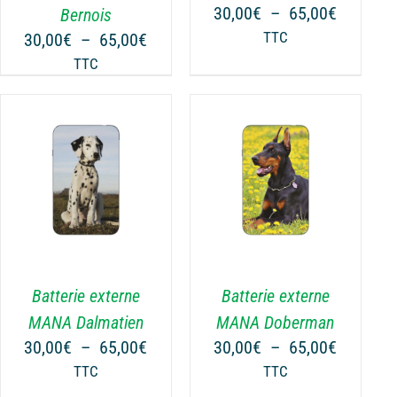
PEUVENT
Plage
30,00
€
–
65,00
€
Bernois
ÊTRE
de
Plage
30,00
€
–
65,00
€
TTC
CHOISIES
prix :
de
TTC
SUR
30,00€
prix :
LA
à
€
30,00€
PAGE
65,00€
à
DU
€
65,00€
PRODUIT
CHOIX DES OPTIONS
CE
/
DÉTAILS
PRODUIT
A
PLUSIEURS
VARIATIONS.
Batterie externe
Batterie externe
LES
OPTIONS
MANA Dalmatien
MANA Doberman
PEUVENT
Plage
Plage
30,00
€
–
65,00
€
30,00
€
–
65,00
€
ÊTRE
de
de
TTC
TTC
CHOISIES
prix :
prix :