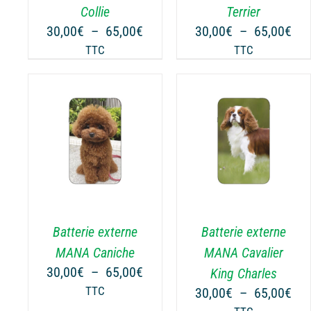
PEUVENT
PEUVENT
Collie
Terrier
ÊTRE
ÊTRE
Plage
Pla
30,00
€
–
65,00
€
30,00
€
–
65,00
€
CHOISIES
CHOISIES
de
de
TTC
TTC
SUR
SUR
prix :
prix
LA
LA
30,00€
30,
PAGE
PAGE
à
à
DU
DU
65,00€
65,
PRODUIT
PRODUIT
NS
CHOIX DES OPTIONS
CHOIX DES OPTIONS
CE
CE
/
DÉTAILS
/
DÉTAILS
PRODUIT
PRODUIT
A
A
PLUSIEURS
PLUSIEURS
.
VARIATIONS.
VARIATIONS.
Batterie externe
Batterie externe
LES
LES
OPTIONS
OPTIONS
MANA Caniche
MANA Cavalier
PEUVENT
PEUVENT
Plage
30,00
€
–
65,00
€
King Charles
ÊTRE
ÊTRE
de
Pla
TTC
30,00
€
–
65,00
€
CHOISIES
CHOISIES
prix :
de