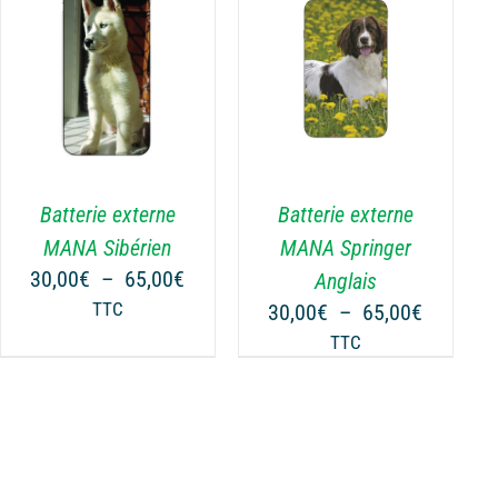
65,00€
65,00€
DU
€
PRODUIT
CHOIX DES OPTIONS
CE
/
DÉTAILS
PRODUIT
A
PLUSIEURS
VARIATIONS.
Batterie externe
Batterie externe
LES
OPTIONS
MANA Sibérien
MANA Springer
PEUVENT
Plage
30,00
€
–
65,00
€
Anglais
ÊTRE
de
Plage
TTC
30,00
€
–
65,00
€
CHOISIES
prix :
de
TTC
SUR
€
30,00€
prix :
LA
à
30,00€
PAGE
€
65,00€
à
DU
65,00€
PRODUIT