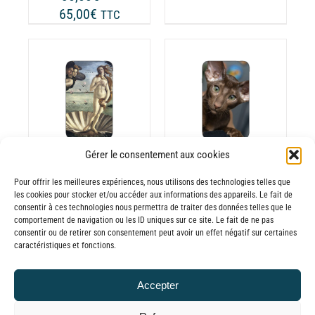
prix :
Plage
65,00
€
LA
TTC
30,00€
GE
PAGE
de
à
DU
prix :
65,00€
ODUIT
PRODUIT
30,00€
à
CHOIX DES
CE
65,00€
OPTIONS
/
ODUIT
PRODUIT
DÉTAILS
A
USIEURS
PLUSIEURS
Gérer le consentement aux cookies
RIATIONS.
VARIATIONS.
Batterie externe
Batterie externe
S
LES
Pour offrir les meilleures expériences, nous utilisons des technologies telles que
les cookies pour stocker et/ou accéder aux informations des appareils. Le fait de
TIONS
OPTIONS
MANA Venus
MANA Oriental
consentir à ces technologies nous permettra de traiter des données telles que le
UVENT
PEUVENT
comportement de navigation ou les ID uniques sur ce site. Le fait de ne pas
30,00
€
–
Shorthair
RE
ÊTRE
consentir ou de retirer son consentement peut avoir un effet négatif sur certaines
Plage
65,00
€
TTC
30,00
€
–
caractéristiques et fonctions.
OISIES
CHOISIES
de
Plage
65,00
€
TTC
R
SUR
prix :
de
LA
Accepter
30,00€
prix :
GE
PAGE