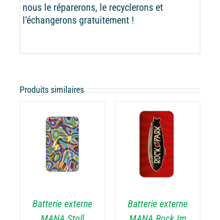
nous le réparerons, le recyclerons et
l’échangerons gratuitement !
Produits similaires
CHOIX DES
CE
OPTIONS
/
ODUIT
PRODUIT
DÉTAILS
A
USIEURS
PLUSIEURS
RIATIONS.
VARIATIONS.
Batterie externe
Batterie externe
S
LES
TIONS
OPTIONS
MANA Stoll
MANA Rock Im