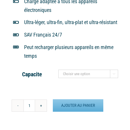
Charge adaptée à tous les appareils
électroniques
Ultra-léger, ultra-fin, ultra-plat et ultra-résistant
SAV Français 24/7
Peut recharger plusieurs appareils en même
temps
Capacite

AJOUTER AU PANIER
quantité
de
Batterie