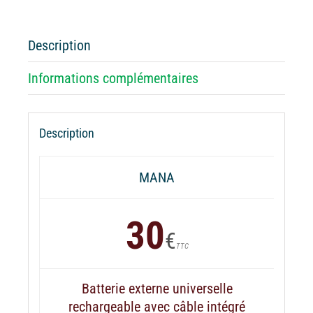
externe
MANA
Shih-
Description
Tzu
Informations complémentaires
Description
MANA
30
€
TTC
Batterie externe universelle
rechargeable avec câble intégré