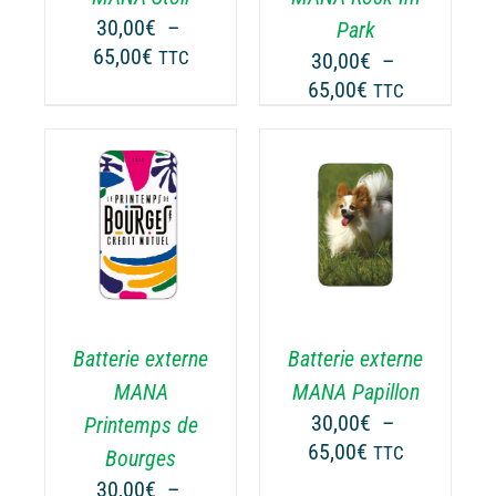
UVENT
PEUVENT
30,00
€
–
Park
RE
ÊTRE
Plage
65,00
€
TTC
30,00
€
–
OISIES
CHOISIES
de
Plage
65,00
€
TTC
R
SUR
prix :
de
LA
30,00€
prix :
GE
PAGE
à
30,00€
DU
65,00€
ODUIT
PRODUIT
à
CHOIX DES
CE
65,00€
OPTIONS
/
ODUIT
PRODUIT
DÉTAILS
A
USIEURS
PLUSIEURS
RIATIONS.
VARIATIONS.
Batterie externe
Batterie externe
S
LES
TIONS
OPTIONS
MANA
MANA Papillon
UVENT
PEUVENT
30,00
€
–
Printemps de
RE
ÊTRE
Plage
65,00
€
TTC
Bourges
OISIES
CHOISIES
de
30,00
€
–
R
SUR