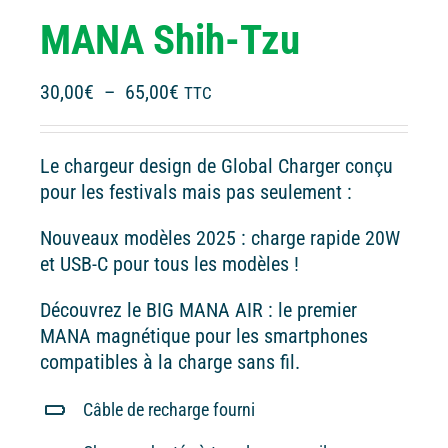
MANA Shih-Tzu
Plage
30,00
€
–
65,00
€
TTC
de
prix :
Le chargeur design de Global Charger conçu
30,00€
pour les festivals mais pas seulement :
à
65,00€
Nouveaux modèles 2025 : charge rapide 20W
et USB-C pour tous les modèles !
Découvrez le BIG MANA AIR : le premier
MANA magnétique pour les smartphones
compatibles à la charge sans fil.
Câble de recharge fourni