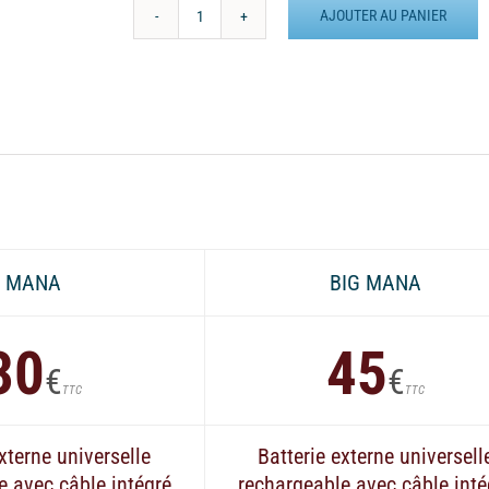
AJOUTER AU PANIER
quantité
de
Batterie
externe
MANA
Setter
Irlandais
MANA
BIG MANA
30
45
€
€
TTC
TTC
xterne universelle
Batterie externe universell
e avec câble intégré
rechargeable avec câble inté