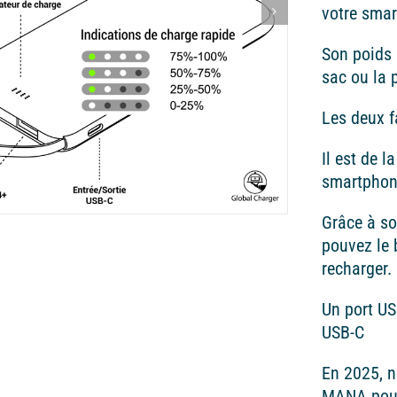
votre sma
Son poids 
sac ou la 
Les deux f
Il est de 
smartphone
Grâce à s
pouvez le 
recharger.
Un port US
USB-C
En 2025, 
MANA pour