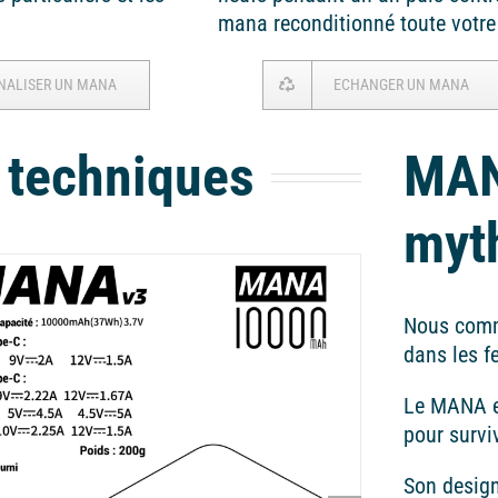
mana reconditionné toute votre 
NALISER UN MANA
ECHANGER UN MANA
 techniques
MAN
myt
Nous comm
dans les f
Le MANA es
pour survi
Son design