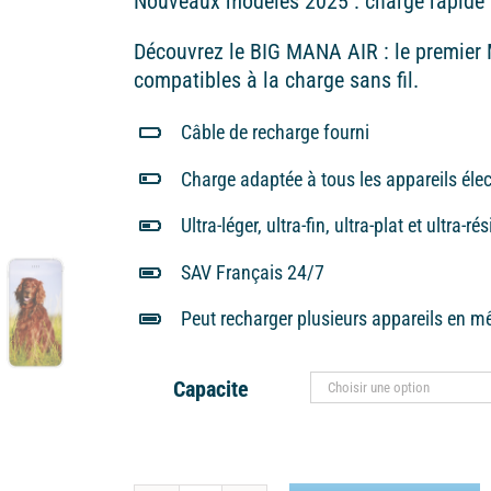
Nouveaux modèles 2025 : charge rapide 
65,00€
Découvrez le BIG MANA AIR : le premie
compatibles à la charge sans fil.
Câble de recharge fourni
Charge adaptée à tous les appareils éle
Ultra-léger, ultra-fin, ultra-plat et ultra-ré
SAV Français 24/7
Peut recharger plusieurs appareils en 
Capacite