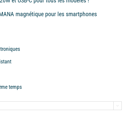
20W et USB-C pour tous les modèles !
r MANA magnétique pour les smartphones
ctroniques
sistant
même temps
