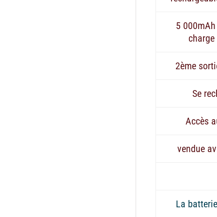
5 000mAh 
charge
2ème sort
Se re
Accès a
vendue av
La batteri