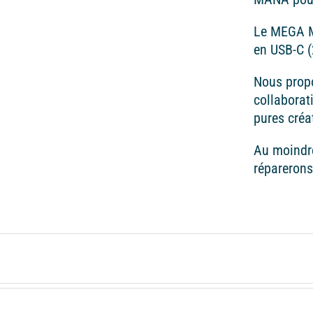
Le MEGA M
en USB-C 
Nous prop
collaborat
pures créa
Au moindre
réparerons