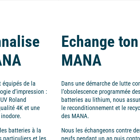
nalise
Echange ton
ANA
MANA
 équipés de la
Dans une démarche de lutte co
ogie d’impression :
l’obsolescence programmée de
 UV Roland
batteries au lithium, nous assu
ualité 4K et une
le reconditionnement et le recy
 inodore.
des MANA.
es batteries à la
Nous les échangeons contre de
particuliers et les
neufs pendant un an puis contr