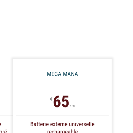
MEGA MANA
65
€
TTC
e
Batterie externe universelle
gré
rechargeable