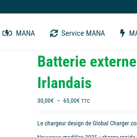
MANA
Service MANA
MA
Batterie extern
Irlandais
Plage
30,00
€
–
65,00
€
TTC
de
prix :
Le chargeur design de Global Charger co
30,00€
à