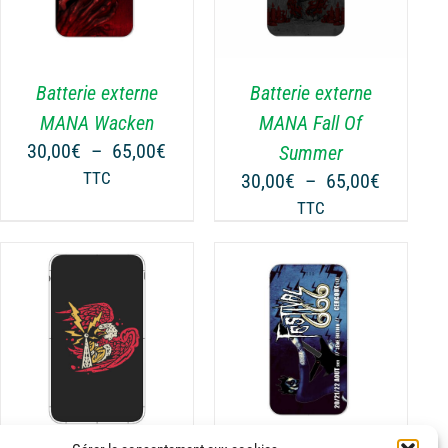
A
PLUSIEURS
VARIATIONS.
Batterie externe
Batterie externe
LES
OPTIONS
MANA Fall Of
MANA Wacken
PEUVENT
Plage
30,00
€
–
65,00
€
Summer
ÊTRE
de
Plage
30,00
€
–
65,00
€
TTC
CHOISIES
prix :
de
TTC
SUR
30,00€
prix :
LA
à
30,00€
€
PAGE
65,00€
à
DU
65,00€
€
PRODUIT
CHOIX DES OPTIONS
CE
/
DÉTAILS
PRODUIT
A
PLUSIEURS