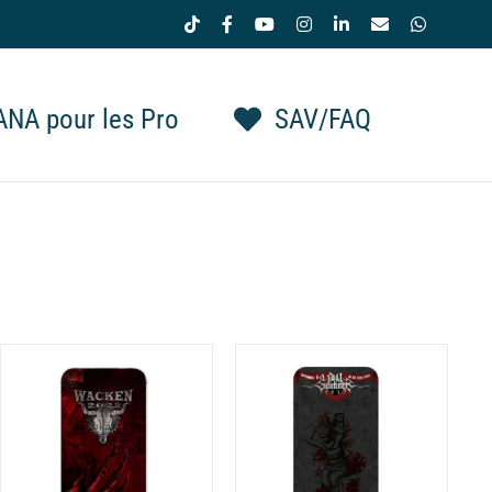
Tiktok
Facebook
YouTube
Instagram
LinkedIn
Email
WhatsAp
NA pour les Pro
SAV/FAQ
CHOIX DES OPTIONS
CE
/
DÉTAILS
PRODUIT