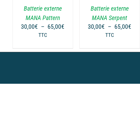
.
VARIATIONS.
VARIATIONS.
Batterie externe
Batterie externe
LES
LES
OPTIONS
OPTIONS
MANA Pattern
MANA Serpent
PEUVENT
PEUVENT
Plage
Pla
30,00
€
–
65,00
€
30,00
€
–
65,00
€
ÊTRE
ÊTRE
de
de
TTC
TTC
CHOISIES
CHOISIES
prix :
prix
SUR
SUR
30,00€
30,
LA
LA
à
à
PAGE
PAGE
65,00€
65,
DU
DU
PRODUIT
PRODUIT