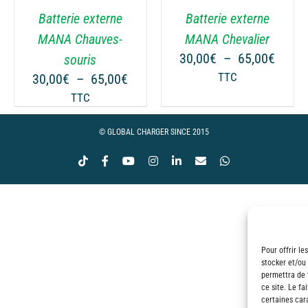
VARIATIONS.
Batterie externe
Batterie externe
LES
OPTIONS
MANA Chauves-
MANA Chevalier
PEUVENT
ge
Plage
30,00
€
–
65,00
€
souris
ÊTRE
de
Plage
30,00
€
–
65,00
€
TTC
CHOISIES
 :
prix :
de
TTC
SUR
00€
30,00
prix :
LA
à
30,00€
© GLOBAL CHARGER SINCE 2015
PAGE
00€
65,00
à
DU
Tiktok
Facebook
YouTube
Instagram
LinkedIn
Email
WhatsApp
65,00€
PRODUIT
Pour offrir le
stocker et/ou
permettra de 
ce site. Le fa
certaines cara