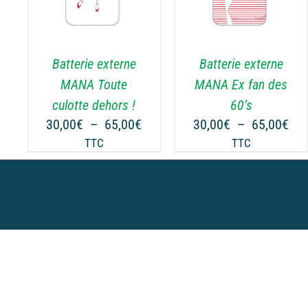
PRODUIT
PRODUIT
A
A
PLUSIEURS
PLUSIEURS
.
VARIATIONS.
VARIATIONS.
Batterie externe
Batterie externe
LES
LES
OPTIONS
OPTIONS
MANA Toute
MANA Ex fan des
PEUVENT
PEUVENT
culotte dehors !
60’s
ÊTRE
ÊTRE
Plage
Pla
30,00
€
–
65,00
€
30,00
€
–
65,00
€
CHOISIES
CHOISIES
de
de
TTC
TTC
SUR
SUR
prix :
prix
LA
LA
30,00€
30,
PAGE
PAGE
à
à
DU
DU
65,00€
65,
PRODUIT
PRODUIT