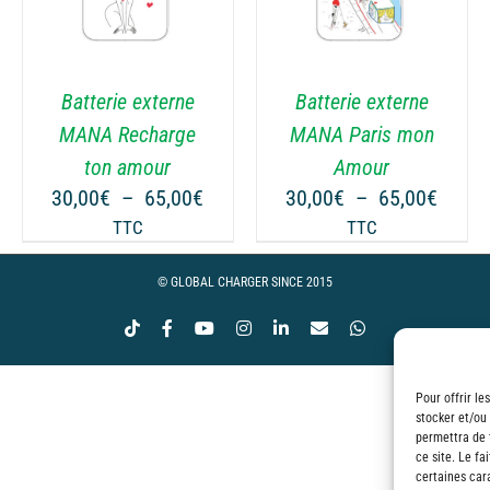
PRODUIT
PRODUIT
A
A
PLUSIEURS
PLUSIEURS
VARIATIONS.
VARIATIONS.
Batterie externe
Batterie externe
LES
LES
OPTIONS
OPTIONS
MANA Recharge
MANA Paris mon
PEUVENT
PEUVENT
ton amour
Amour
ÊTRE
ÊTRE
ge
Plage
Plage
30,00
€
–
65,00
€
30,00
€
–
65,00
€
CHOISIES
CHOISIES
de
de
TTC
TTC
SUR
SUR
 :
prix :
prix :
LA
LA
00€
30,00€
30,00
© GLOBAL CHARGER SINCE 2015
PAGE
PAGE
à
à
DU
DU
Tiktok
Facebook
YouTube
Instagram
LinkedIn
Email
WhatsApp
00€
65,00€
65,00
PRODUIT
PRODUIT
Pour offrir le
stocker et/ou
permettra de 
ce site. Le fa
certaines cara