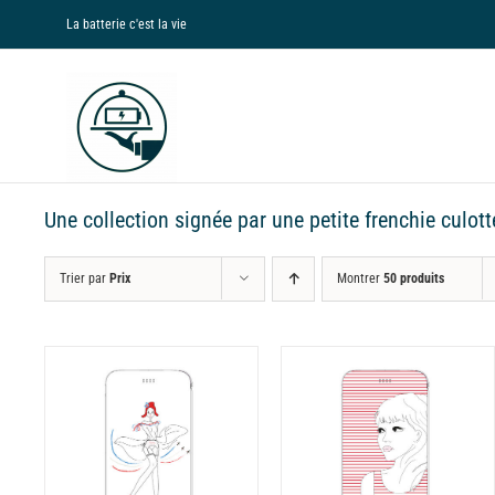
Passer
La batterie c'est la vie
au
contenu
Une collection signée par une petite frenchie culott
Trier par
Prix
Montrer
50 produits
NS
CHOIX DES OPTIONS
CHOIX DES OPTIONS
CE
CE
/
DÉTAILS
/
DÉTAILS