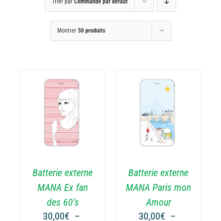
Trier par
Commande par défaut
Montrer
50 produits
CHOIX DES
CE
OPTIONS
/
ODUIT
PRODUIT
DÉTAILS
A
USIEURS
PLUSIEURS
RIATIONS.
VARIATIONS.
Batterie externe
Batterie externe
S
LES
TIONS
OPTIONS
MANA Ex fan
MANA Paris mon
UVENT
PEUVENT
des 60’s
Amour
RE
ÊTRE
30,00
€
–
30,00
€
–
OISIES
CHOISIES