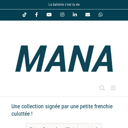
Passer
La batterie c'est la vie
au
Tiktok
Facebook
YouTube
Instagram
LinkedIn
Email
WhatsApp
contenu
Une collection signée par une petite frenchie
culottée !