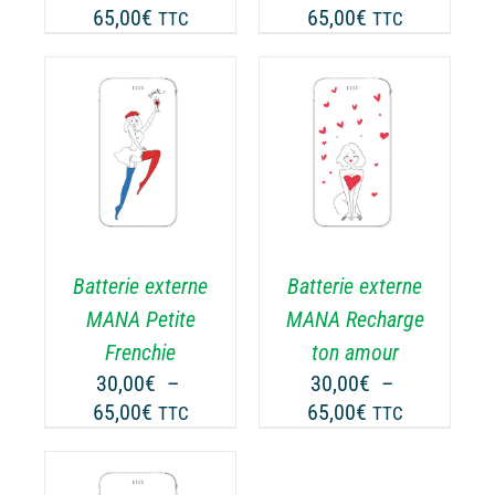
Plage
Plage
65,00
€
65,00
€
TTC
TTC
R
SUR
de
de
LA
prix :
prix :
GE
PAGE
30,00€
30,00€
DU
ODUIT
PRODUIT
à
à
CHOIX DES
CE
65,00€
65,00€
OPTIONS
/
ODUIT
PRODUIT
DÉTAILS
A
USIEURS
PLUSIEURS
RIATIONS.
VARIATIONS.
Batterie externe
Batterie externe
S
LES
TIONS
OPTIONS
MANA Petite
MANA Recharge
UVENT
PEUVENT
Frenchie
ton amour
RE
ÊTRE
30,00
€
–
30,00
€
–
OISIES
CHOISIES
Plage
Plage
65,00
€
65,00
€
TTC
TTC
R
SUR
de
de
LA
prix :
prix :
GE
PAGE