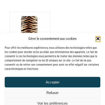
ODUIT
Gérer le consentement aux cookies
Pour offrir les meilleures expériences, nous utilisons des technologies telles que
USIEURS
les cookies pour stocker et/ou accéder aux informations des appareils. Le fait de
RIATIONS.
consentir à ces technologies nous permettra de traiter des données telles que le
Batterie externe
S
comportement de navigation ou les ID uniques sur ce site. Le fait de ne pas
consentir ou de retirer son consentement peut avoir un effet négatif sur certaines
TIONS
MANA Eye of the
caractéristiques et fonctions.
UVENT
Tiger
RE
30,00
€
–
Accepter
OISIES
Plage
65,00
€
TTC
R
de
Refuser
prix :
GE
© GLOBAL CHARGER SINCE 2015
Voir les préférences