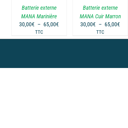
.
VARIATIONS.
Batterie externe
Batterie externe
LES
OPTIONS
MANA Marinière
MANA Cuir Marron
PEUVENT
Plage
Pla
30,00
€
–
65,00
€
30,00
€
–
65,00
€
ÊTRE
de
de
TTC
TTC
CHOISIES
prix :
prix
SUR
30,00€
30,
LA
à
à
PAGE
65,00€
65,
DU
PRODUIT