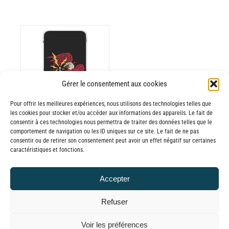
ODUIT
Gérer le consentement aux cookies
Pour offrir les meilleures expériences, nous utilisons des technologies telles que
USIEURS
les cookies pour stocker et/ou accéder aux informations des appareils. Le fait de
RIATIONS.
consentir à ces technologies nous permettra de traiter des données telles que le
Batterie externe
S
comportement de navigation ou les ID uniques sur ce site. Le fait de ne pas
consentir ou de retirer son consentement peut avoir un effet négatif sur certaines
TIONS
MANA Jera on
caractéristiques et fonctions.
UVENT
Air
RE
30,00
€
–
Accepter
OISIES
Plage
65,00
€
TTC
R
de
Refuser
prix :
GE
© GLOBAL CHARGER SINCE 2015
Voir les préférences