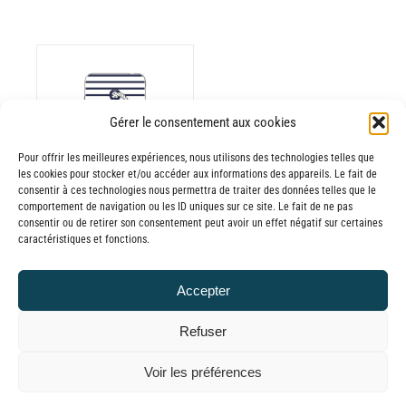
Gérer le consentement aux cookies
ODUIT
Pour offrir les meilleures expériences, nous utilisons des technologies telles que
les cookies pour stocker et/ou accéder aux informations des appareils. Le fait de
USIEURS
consentir à ces technologies nous permettra de traiter des données telles que le
comportement de navigation ou les ID uniques sur ce site. Le fait de ne pas
RIATIONS.
consentir ou de retirer son consentement peut avoir un effet négatif sur certaines
Batterie externe
S
caractéristiques et fonctions.
TIONS
MANA Marinière
UVENT
30,00
€
–
Accepter
RE
Plage
65,00
€
TTC
OISIES
de
Refuser
R
prix :
© GLOBAL CHARGER SINCE 2015
Voir les préférences
30,00€
GE
à