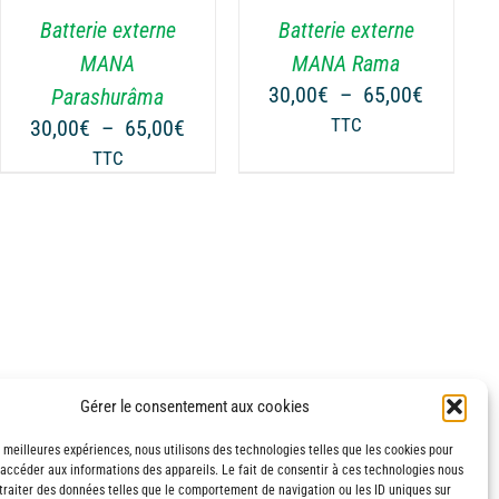
VARIATIONS.
Batterie externe
Batterie externe
LES
OPTIONS
MANA
MANA Rama
PEUVENT
Plage
30,00
€
–
65,00
€
Parashurâma
ÊTRE
de
Plage
30,00
€
–
65,00
€
TTC
CHOISIES
prix :
de
TTC
SUR
€
30,00€
prix :
LA
à
30,00€
PAGE
€
65,00€
à
DU
65,00€
PRODUIT
Gérer le consentement aux cookies
s meilleures expériences, nous utilisons des technologies telles que les cookies pour
 accéder aux informations des appareils. Le fait de consentir à ces technologies nous
traiter des données telles que le comportement de navigation ou les ID uniques sur