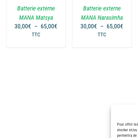
VARIATIONS.
VARIATIONS.
Batterie externe
Batterie externe
LES
LES
OPTIONS
OPTIONS
MANA Matsya
MANA Narasimha
PEUVENT
PEUVENT
ge
Plage
Plage
30,00
€
–
65,00
€
30,00
€
–
65,00
€
ÊTRE
ÊTRE
de
de
TTC
TTC
CHOISIES
CHOISIES
 :
prix :
prix :
SUR
SUR
00€
30,00€
30,00
LA
LA
à
à
PAGE
PAGE
00€
65,00€
65,00
DU
DU
PRODUIT
PRODUIT
Pour offrir le
stocker et/ou
permettra de 