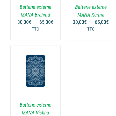
.
VARIATIONS.
VARIATIONS.
Batterie externe
Batterie externe
LES
LES
OPTIONS
OPTIONS
MANA Brahmâ
MANA Kûrma
PEUVENT
PEUVENT
Plage
Pla
30,00
€
–
65,00
€
30,00
€
–
65,00
€
ÊTRE
ÊTRE
de
de
TTC
TTC
CHOISIES
CHOISIES
prix :
prix
SUR
SUR
30,00€
30,
LA
LA
à
à
PAGE
PAGE
65,00€
65,
DU
DU
PRODUIT
PRODUIT
NS
.
Batterie externe
MANA Vishnu