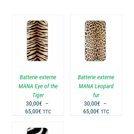
CHOIX DES
CE
OPTIONS
/
ODUIT
PRODUIT
DÉTAILS
A
USIEURS
PLUSIEURS
RIATIONS.
VARIATIONS.
Batterie externe
Batterie externe
S
LES
TIONS
OPTIONS
MANA Eye of the
MANA Leopard
UVENT
PEUVENT
Tiger
fur
RE
ÊTRE
30,00
€
–
30,00
€
–
OISIES
CHOISIES
Plage
Plage
65,00
€
65,00
€
TTC
TTC
R
SUR
de
de
LA
prix :
prix :
GE
PAGE