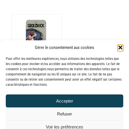
ODUIT
Gérer le consentement aux cookies
Pour offrir les meilleures expériences, nous utilisons des technologies telles que
USIEURS
les cookies pour stocker et/ou accéder aux informations des appareils. Le fait de
RIATIONS.
consentir à ces technologies nous permettra de traiter des données telles que le
Batterie externe
S
comportement de navigation ou les ID uniques sur ce site. Le fait de ne pas
consentir ou de retirer son consentement peut avoir un effet négatif sur certaines
TIONS
MANA
caractéristiques et fonctions.
UVENT
Groezrock
RE
30,00
€
–
Accepter
OISIES
Plage
65,00
€
TTC
R
de
Refuser
prix :
GE
© GLOBAL CHARGER SINCE 2015
Voir les préférences