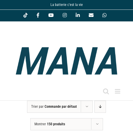
Passer
La batterie c'est la vie
au
Tiktok
Facebook
YouTube
Instagram
LinkedIn
Email
WhatsApp
contenu
Trier par
Commande par défaut
Montrer
150 produits