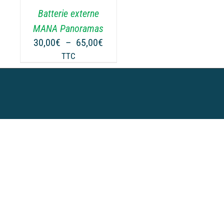
.
Batterie externe
MANA Panoramas
Plage
30,00
€
–
65,00
€
de
TTC
prix :
30,00€
à
65,00€