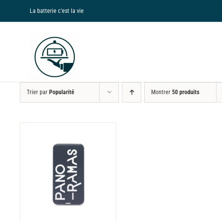
Passer
La batterie c'est la vie
au
contenu
Trier par
Popularité
Montrer
50 produits
NS