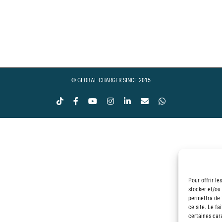
© GLOBAL CHARGER SINCE 2015
Tiktok
Facebook
YouTube
Instagram
LinkedIn
Email
WhatsApp
Pour offrir le
stocker et/ou
permettra de 
ce site. Le fa
certaines cara