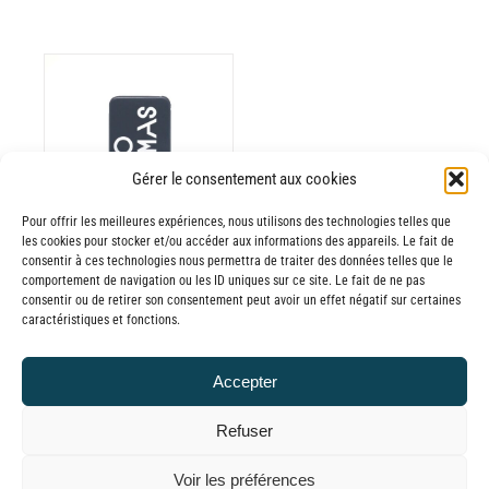
ODUIT
Gérer le consentement aux cookies
Pour offrir les meilleures expériences, nous utilisons des technologies telles que
USIEURS
les cookies pour stocker et/ou accéder aux informations des appareils. Le fait de
RIATIONS.
consentir à ces technologies nous permettra de traiter des données telles que le
Batterie externe
S
comportement de navigation ou les ID uniques sur ce site. Le fait de ne pas
consentir ou de retirer son consentement peut avoir un effet négatif sur certaines
TIONS
MANA
caractéristiques et fonctions.
UVENT
Panoramas
RE
30,00
€
–
Accepter
OISIES
Plage
65,00
€
TTC
R
de
Refuser
prix :
GE
© GLOBAL CHARGER SINCE 2015
Voir les préférences