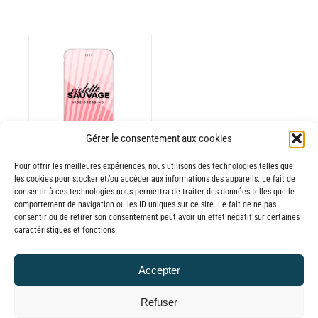
ODUIT
Gérer le consentement aux cookies
USIEURS
RIATIONS.
Pour offrir les meilleures expériences, nous utilisons des technologies telles que
les cookies pour stocker et/ou accéder aux informations des appareils. Le fait de
Batterie externe
S
consentir à ces technologies nous permettra de traiter des données telles que le
TIONS
MANA Violette
comportement de navigation ou les ID uniques sur ce site. Le fait de ne pas
UVENT
consentir ou de retirer son consentement peut avoir un effet négatif sur certaines
Sauvage Vide
caractéristiques et fonctions.
RE
Dressing
OISIES
30,00
€
–
R
Accepter
Plage
65,00
€
TTC
GE
de
Refuser