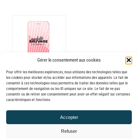
ODUIT
Gérer le consentement aux cookies
USIEURS
RIATIONS.
Pour offrir les meilleures expériences, nous utilisons des technologies telles que
les cookies pour stocker et/ou accéder aux informations des appareils. Le fait de
Batterie externe
S
consentir à ces technologies nous permettra de traiter des données telles que le
TIONS
MANA Violette
comportement de navigation ou les ID uniques sur ce site. Le fait de ne pas
UVENT
consentir ou de retirer son consentement peut avoir un effet négatif sur certaines
Sauvage Vide
caractéristiques et fonctions.
RE
Dressing
OISIES
30,00
€
–
R
Accepter
Plage
65,00
€
TTC
GE
de
Refuser