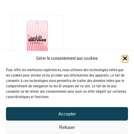
ODUIT
Gérer le consentement aux cookies
USIEURS
RIATIONS.
Pour offrir les meilleures expériences, nous utilisons des technologies telles que
les cookies pour stocker et/ou accéder aux informations des appareils. Le fait de
Batterie externe
S
consentir à ces technologies nous permettra de traiter des données telles que le
TIONS
MANA Violette
comportement de navigation ou les ID uniques sur ce site. Le fait de ne pas
UVENT
consentir ou de retirer son consentement peut avoir un effet négatif sur certaines
Sauvage Vide
caractéristiques et fonctions.
RE
Dressing
OISIES
30,00
€
–
R
Accepter
Plage
65,00
€
TTC
GE
de
Refuser