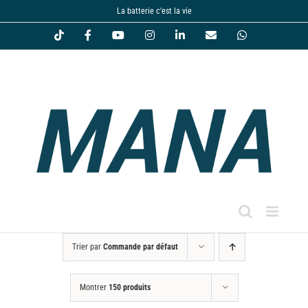
Passer
La batterie c'est la vie
au
Tiktok
Facebook
YouTube
Instagram
LinkedIn
Email
WhatsApp
contenu
Trier par
Commande par défaut
Montrer
150 produits