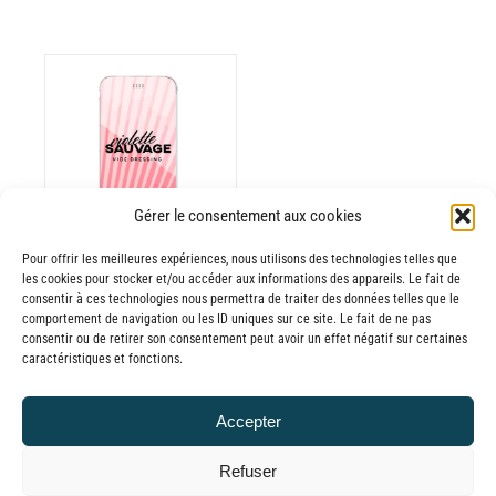
ODUIT
Gérer le consentement aux cookies
USIEURS
RIATIONS.
Pour offrir les meilleures expériences, nous utilisons des technologies telles que
les cookies pour stocker et/ou accéder aux informations des appareils. Le fait de
Batterie externe
S
consentir à ces technologies nous permettra de traiter des données telles que le
TIONS
MANA Violette
comportement de navigation ou les ID uniques sur ce site. Le fait de ne pas
UVENT
consentir ou de retirer son consentement peut avoir un effet négatif sur certaines
Sauvage Vide
caractéristiques et fonctions.
RE
Dressing
OISIES
30,00
€
–
R
Accepter
Plage
65,00
€
TTC
GE
de
Refuser