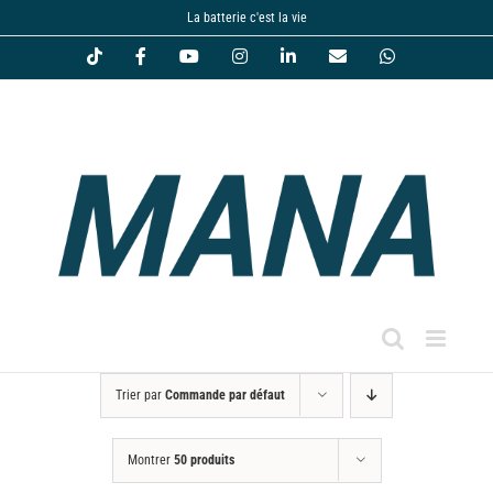
Passer
La batterie c'est la vie
au
Tiktok
Facebook
YouTube
Instagram
LinkedIn
Email
WhatsApp
contenu
Trier par
Commande par défaut
Montrer
50 produits