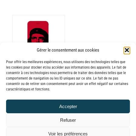
ODUIT
Gérer le consentement aux cookies
Pour offrir les meilleures expériences, nous utilisons des technologies telles que
USIEURS
les cookies pour stocker et/ou accéder aux informations des appareils. Le fait de
RIATIONS.
consentir à ces technologies nous permettra de traiter des données telles que le
Batterie externe
S
comportement de navigation ou les ID uniques sur ce site. Le fait de ne pas
consentir ou de retirer son consentement peut avoir un effet négatif sur certaines
TIONS
MANA Che
caractéristiques et fonctions.
UVENT
Guevara
RE
30,00
€
–
Accepter
OISIES
Plage
65,00
€
TTC
R
de
Refuser
prix :
GE
© GLOBAL CHARGER SINCE 2015
Voir les préférences