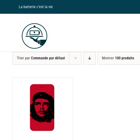
Passer
La batterie c'est la vie
au
contenu
Trier par
Commande par défaut
Montrer
100 produits
NS