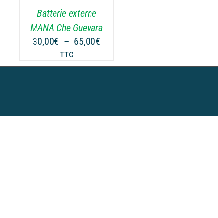
.
Batterie externe
MANA Che Guevara
Plage
30,00
€
–
65,00
€
de
TTC
prix :
30,00€
à
65,00€