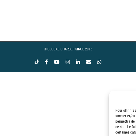
© GLOBAL CHARGER SINCE 2015
Tiktok
Facebook
YouTube
Instagram
LinkedIn
Email
WhatsApp
Pour offrir le
stocker et/ou
permettra de 
ce site. Le fa
certaines cara